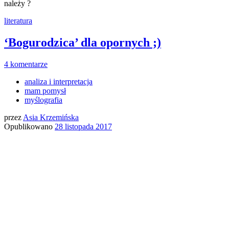
należy ?
literatura
‘Bogurodzica’ dla opornych ;)
4 komentarze
analiza i interpretacja
mam pomysł
myślografia
przez
Asia Krzemińska
Opublikowano
28 listopada 2017