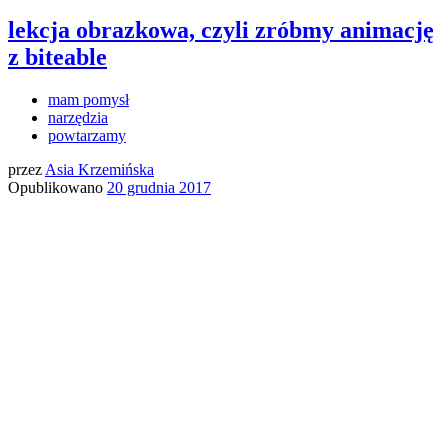
lekcja obrazkowa, czyli zróbmy animację
z biteable
mam pomysł
narzędzia
powtarzamy
przez
Asia Krzemińska
Opublikowano
20 grudnia 2017