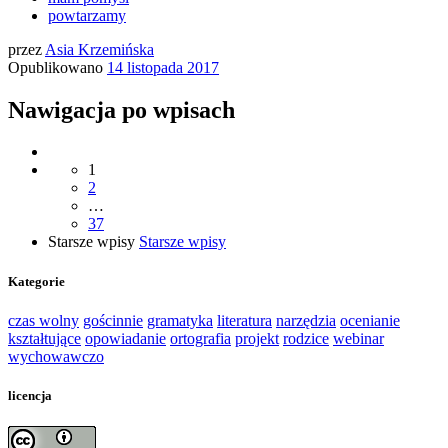
powtarzamy
przez
Asia Krzemińska
Opublikowano
14 listopada 2017
Nawigacja po wpisach
1
2
…
37
Starsze wpisy
Starsze wpisy
Kategorie
czas wolny
gościnnie
gramatyka
literatura
narzędzia
ocenianie
kształtujące
opowiadanie
ortografia
projekt
rodzice
webinar
wychowawczo
licencja