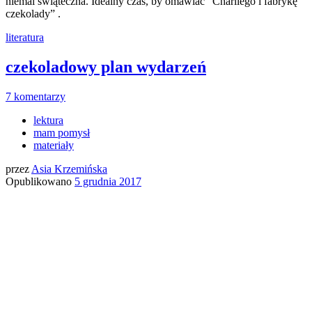
niemal świąteczna. Idealny czas, by omawiać “Charliego i fabrykę
czekolady” .
literatura
czekoladowy plan wydarzeń
7 komentarzy
lektura
mam pomysł
materiały
przez
Asia Krzemińska
Opublikowano
5 grudnia 2017