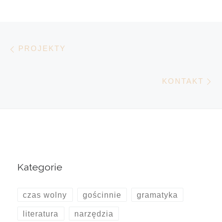
Nawigacja wpisu
Poprzedni wpis
PROJEKTY
N
KONTAKT
Kategorie
czas wolny
gościnnie
gramatyka
literatura
narzędzia