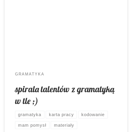
Inspiracje spotykają nas na każdym kroku. Tym
razem pomysł przyszedł do mnie za sprawą Dnia
Kropki (obchodzonego 15 września święta
kreatywności i talentu).
GRAMATYKA
spirala talentów z gramatyką
w tle ;)
gramatyka
karta pracy
kodowanie
mam pomysł
materiały