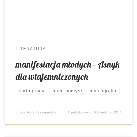
względu na wiek, mają kłopot z rozumieniem
tekstów lirycznych. Na manowce zwodzi je
zwykle język, metaforyka, niespotykana składnia
[…]
LITERATURA
manifestacja młodych – Asnyk
dla wtajemniczonych
karta pracy
mam pomysł
myślografia
przez
Asia Krzemińska
Opublikowano
6 kwietnia 2017