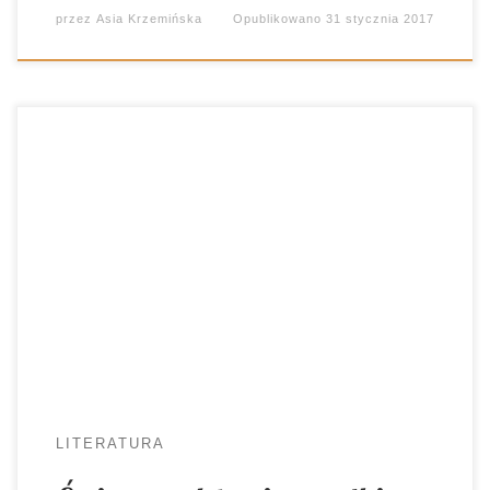
przez
Asia Krzemińska
Opublikowano
31 stycznia 2017
Omawiając lekturę trudno uniknąć rozmowy o
pewnych stałych elementach. Aby nie wpaść w
rutynę warto od czasu do czasu zaproponować
uczniom alternatywną formę porządkowania
wiadomości. Sporządzić rysnotkę! “Kamienie na
szaniec” to jedna z pozycji obowiązkowych w
gimnazjum. Każdy młody człowiek, kończący ten
etap edukacyjny, powinien znać losy Alka, Rudego
i […]
LITERATURA