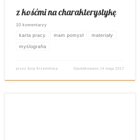
z kośćmi na charakterystykę
10 komentarzy
karta pracy
mam pomysł
materiały
myślografia
przez
Asia Krzemińska
Opublikowano
14 maja 2017
Dla lepszego zrozumienia tekstu, warto go
zilustrować. A jeszcze lepiej poprosić, by młodzi
ludzie dokonali analizy przez pryzmat obrazu. Co
też uczyniliśmy ostatnio. Każde urozmaicenie
omawiania poezji jest mile widziane. Dzieciaki, bez