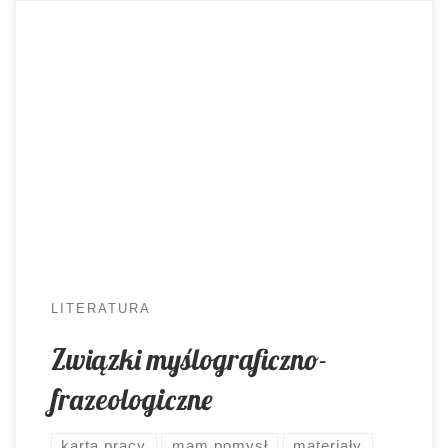
Czytając uczniowskie prace i słuchając
wypowiedzi, doszłam do wniosku, że największy
kłopot stanowi łączliwość związków
frazeologicznych. Planując działania mające temu
zaradzić, postawiłam na rysowanie. Myślografia w
grze! Staję ostatnio na głowie, z sercem
wyciągniętym na dłoni, by moi podopieczni jak
najwięcej wynieśli z poprzedzających egzaminy
dwóch tygodni zajęć. Wiem jednak, […]
LITERATURA
Związki myślograficzno-
frazeologiczne
karta pracy
mam pomysł
materiały