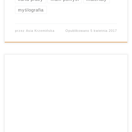
myślografia
przez
Asia Krzemińska
Opublikowano
5 kwietnia 2017
III cz. “Dziadów” pełna jest symboli i aż prosi się o
ubarwienie ilustracjami. Tym razem na warsztat
został wzięty fragment dotyczący balu u
Senatora. Zobaczcie, co z tego wynikło.
Omawiam z moimi licealistami najwybitniejszy
dramat Mickiewicza. Zagłębiamy się w meandry
pokrętnych znaków i niezliczonych odniesień.
Mówiąc krótko: nie jest łatwo. […]