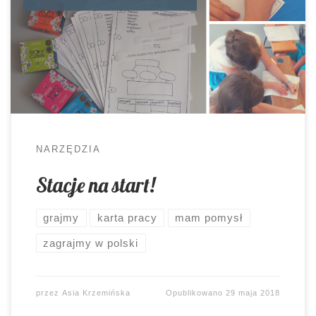
Sprawdziany podsumowujące semestr w toku.
Jak bezboleśnie przeprowadzić powtórzenie
wiadomości? Stacjami z zadaniami!
NARZĘDZIA
Stacje na start!
grajmy
karta pracy
mam pomysł
zagrajmy w polski
przez
Asia Krzemińska
Opublikowano
29 maja 2018