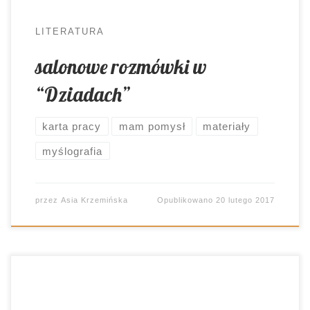
LITERATURA
salonowe rozmówki w
“Dziadach”
karta pracy
mam pomysł
materiały
myślografia
przez
Asia Krzemińska
Opublikowano
20 lutego 2017
Dzieci coraz mniej chętnie łapią na pióra i tworzą.
Być może przyczyną takiego stanu rzeczy jest