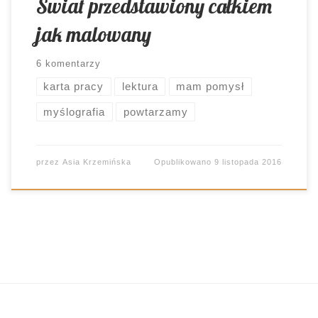
Świat przedstawiony całkiem
jak malowany
6 komentarzy
karta pracy
lektura
mam pomysł
myślografia
powtarzamy
przez
Asia Krzemińska
Opublikowano
9 listopada 2016