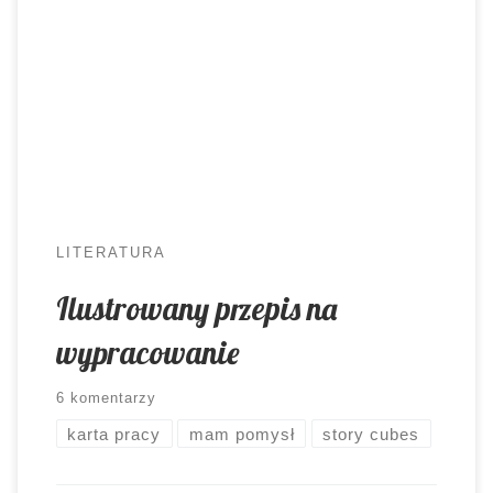
wszechobecna testomania. Młodzi ludzie więcej
czasu poświęcają na to, by odgadnąć intencje
egzaminatora, niż na twórcze, swobodne
rozwijanie umiejętności. Szkoda. Co zrobić by
spróbować to zmienić? Pozwolić na puszczenie
wodzów fantazji. Z doświadczenia wiem, […]
LITERATURA
Ilustrowany przepis na
wypracowanie
6 komentarzy
karta pracy
mam pomysł
story cubes