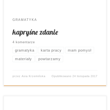
GRAMATYKA
kapryśne zdanie
4 komentarze
gramatyka
karta pracy
mam pomysł
materiały
powtarzamy
przez
Asia Krzemińska
Opublikowano
24 listopada 2017