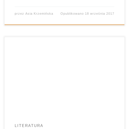
przez
Asia Krzemińska
Opublikowano
18 września 2017
Ćwiczenia redakcyjne mogą wyglądać różnie.
Czasami składamy puzzle, czasami
odpowiadamy na pytania. Czemu nie pokusić się
o wykorzystanie kości?
LITERATURA