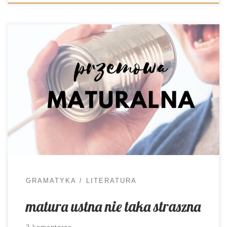
Właśnie ruszyły tegoroczne egzaminy maturalne.
Język polski, tradycyjnie, znalazł się na samym
początku zmagań. Rozwiązanie arkusza to jedno,
ale każdego abiturienta czeka jeszcze część
ustna. Jak się do niej przygotować?
GRAMATYKA
LITERATURA
matura ustna nie taka straszna