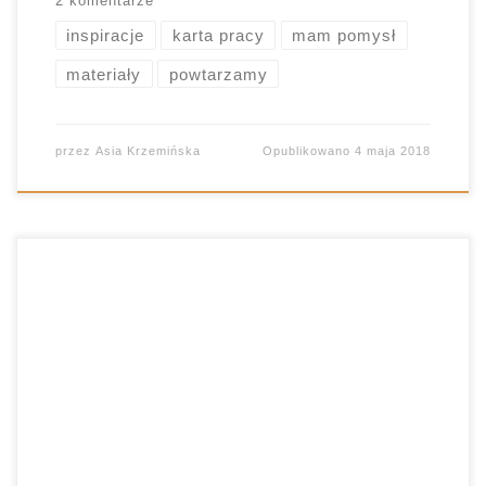
2 komentarze
inspiracje
karta pracy
mam pomysł
materiały
powtarzamy
przez
Asia Krzemińska
Opublikowano
4 maja 2018
Podmiot i orzeczenie to takie cwane bestie, które
lubią stroić sobie z uczniów żarty. A gdy dochodzi
do tego rozpoznanie rodzaju zarówno
pierwszego, jak i drugiego, możemy oczekiwać
prawdziwego, gramatycznego armagedonu ?