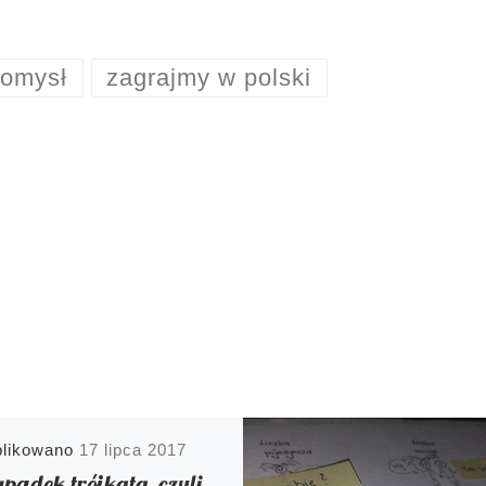
omysł
zagrajmy w polski
blikowano
17 lipca 2017
padek trójkąta, czyli