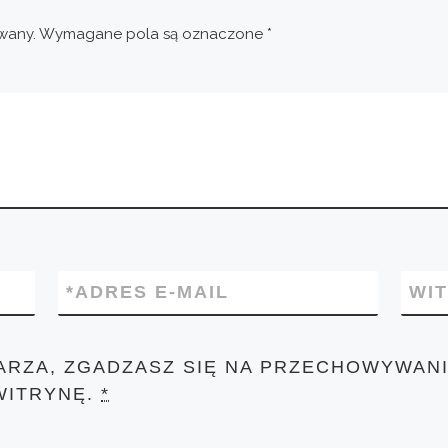
wany.
Wymagane pola są oznaczone
*
*
ADRES E-MAIL
WI
ARZA, ZGADZASZ SIĘ NA PRZECHOWYWANI
WITRYNĘ.
*