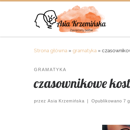
Skip to content
Strona główna
»
gramatyka
»
czasowniko
GRAMATYKA
czasownikowe kost
przez
Asia Krzemińska
|
Opublikowano
7 