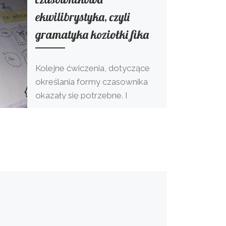
ekwilibrystyka, czyli
gramatyka koziołki fika
Kolejne ćwiczenia, dotyczące
określania formy czasownika
okazały się potrzebne. I
świetnie, bo przecież o to
chodzi, by na lekcjach się działo
?