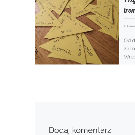
tro
4 kom
Od d
za m
Wres
chwi
choć
Dodaj komentarz