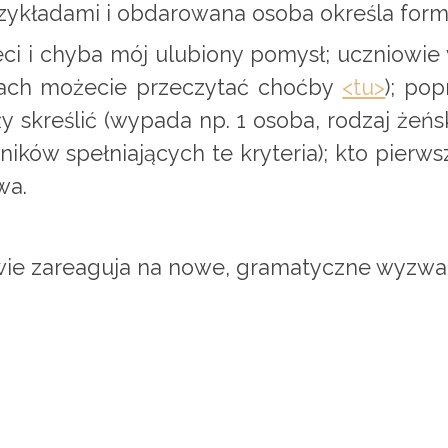
rzykładami i obdarowana osoba określa fo
eci i chyba mój ulubiony pomysł; uczniowie
dach możecie przeczytać choćby
<tu>
); po
 skreślić (wypada np. 1 osoba, rodzaj żeński
ków spełniających te kryteria); kto pierwsz
wa.
wie zareaguja na nowe, gramatyczne wyzwani