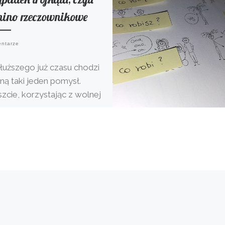
mino rzeczownikowe
entarze
łuższego już czasu chodzi
ną taki jeden pomysł.
zcie, korzystając z wolnej
li, mogłam go zrealizować,
 na testy przyjdzie […]