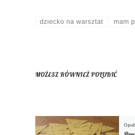
dziecko na warsztat
mam p
MOŻESZ RÓWNIEŻ POLUBIĆ
Opu
Przy