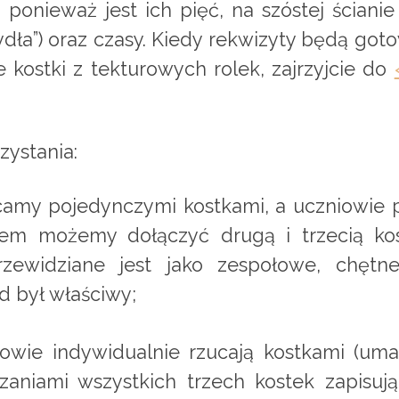
a ponieważ jest ich pięć, na szóstej ścia
dła”) oraz czasy. Kiedy rekwizyty będą go
 kostki z tekturowych rolek, zajrzyjcie do
zystania:
amy pojedynczymi kostkami, a uczniowie 
sem możemy dołączyć drugą i trzecią kos
 przewidziane jest jako zespołowe, chęt
ad był właściwy;
owie indywidualnie rzucają kostkami (uma
zaniami wszystkich trzech kostek zapisują