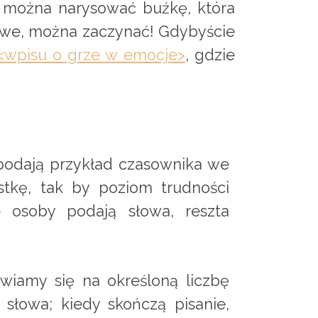
nie można narysować buźkę, która
towe, można zaczynać! Gdybyście
<wpisu o grze w emocje>
, gdzie
podają przykład czasownika we
tkę, tak by poziom trudności
ne osoby podają słowa, reszta
wiamy się na określoną liczbę
 słowa; kiedy skończą pisanie,