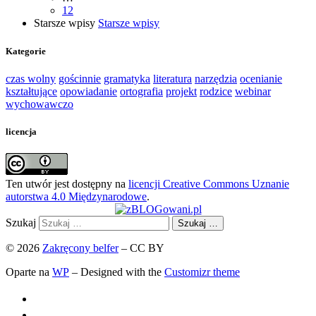
12
Starsze wpisy
Starsze wpisy
Kategorie
czas wolny
gościnnie
gramatyka
literatura
narzędzia
ocenianie
kształtujące
opowiadanie
ortografia
projekt
rodzice
webinar
wychowawczo
licencja
Ten utwór jest dostępny na
licencji Creative Commons Uznanie
autorstwa 4.0 Międzynarodowe
.
Szukaj
Szukaj …
© 2026
Zakręcony belfer
– CC BY
Oparte na
WP
– Designed with the
Customizr theme