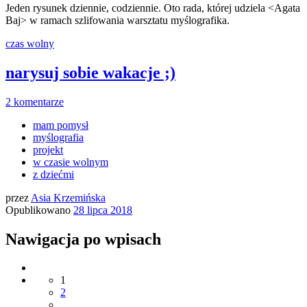
Jeden rysunek dziennie, codziennie. Oto rada, której udziela <Agata
Baj> w ramach szlifowania warsztatu myślografika.
czas wolny
narysuj sobie wakacje ;)
2 komentarze
mam pomysł
myślografia
projekt
w czasie wolnym
z dziećmi
przez
Asia Krzemińska
Opublikowano
28 lipca 2018
Nawigacja po wpisach
1
2
…