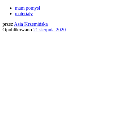
mam pomysł
materiały
przez
Asia Krzemińska
Opublikowano
21 sierpnia 2020