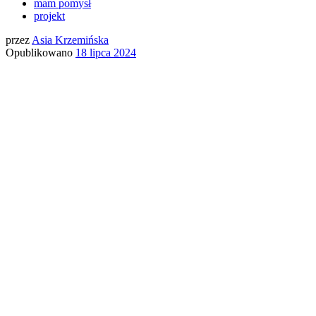
mam pomysł
projekt
przez
Asia Krzemińska
Opublikowano
18 lipca 2024