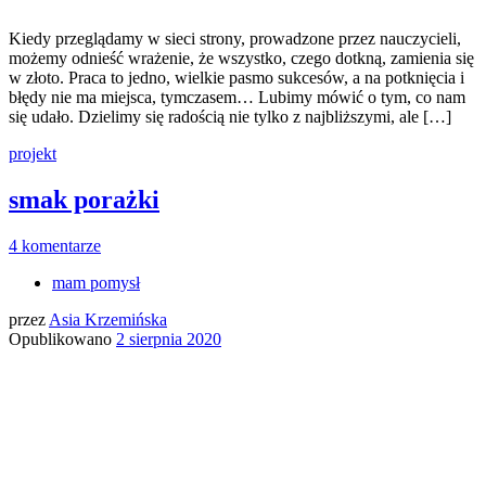
Kiedy przeglądamy w sieci strony, prowadzone przez nauczycieli,
możemy odnieść wrażenie, że wszystko, czego dotkną, zamienia się
w złoto. Praca to jedno, wielkie pasmo sukcesów, a na potknięcia i
błędy nie ma miejsca, tymczasem… Lubimy mówić o tym, co nam
się udało. Dzielimy się radością nie tylko z najbliższymi, ale […]
projekt
smak porażki
4 komentarze
mam pomysł
przez
Asia Krzemińska
Opublikowano
2 sierpnia 2020