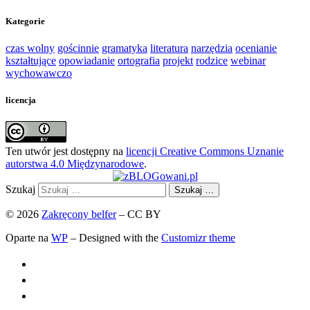
Kategorie
czas wolny
gościnnie
gramatyka
literatura
narzędzia
ocenianie
kształtujące
opowiadanie
ortografia
projekt
rodzice
webinar
wychowawczo
licencja
Ten utwór jest dostępny na
licencji Creative Commons Uznanie
autorstwa 4.0 Międzynarodowe
.
Szukaj
Szukaj …
© 2026
Zakręcony belfer
– CC BY
Oparte na
WP
– Designed with the
Customizr theme