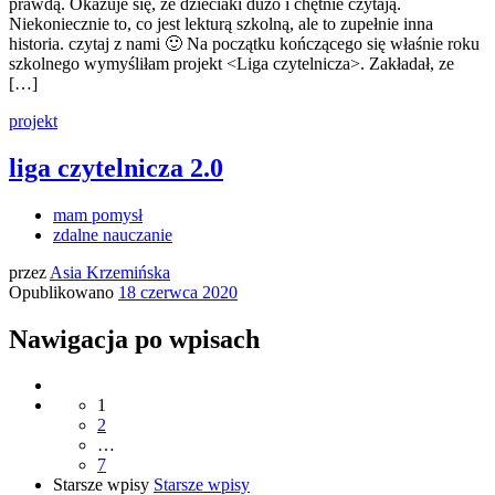
prawdą. Okazuje się, że dzieciaki dużo i chętnie czytają.
Niekoniecznie to, co jest lekturą szkolną, ale to zupełnie inna
historia. czytaj z nami 🙂 Na początku kończącego się właśnie roku
szkolnego wymyśliłam projekt <Liga czytelnicza>. Zakładał, ze
[…]
projekt
liga czytelnicza 2.0
mam pomysł
zdalne nauczanie
przez
Asia Krzemińska
Opublikowano
18 czerwca 2020
Nawigacja po wpisach
1
2
…
7
Starsze wpisy
Starsze wpisy