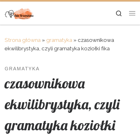
Skip to content
Searc
Me
Strona główna
»
gramatyka
»
czasownikowa
ekwilibrystyka, czyli gramatyka koziołki fika
GRAMATYKA
czasownikowa
ekwilibrystyka, czyli
gramatyka koziołki