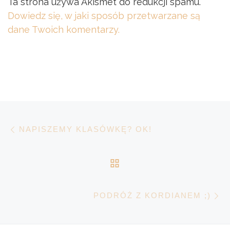
Ta strona używa Akismet do redukcji spamu.
Dowiedz się, w jaki sposób przetwarzane są
dane Twoich komentarzy.
Nawigacja wpisu
Poprzedni wpis
NAPISZEMY KLASÓWKĘ? OK!
POWRÓT DO LISTY 
N
PODRÓŻ Z KORDIANEM ;)