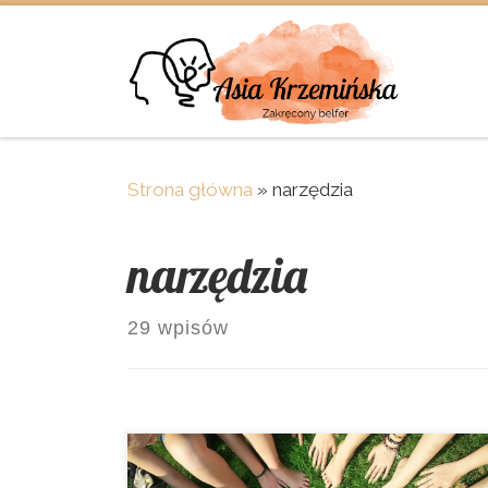
Skip to content
Strona główna
»
narzędzia
narzędzia
29 wpisów
Zdalne nauczanie ma samo wiele