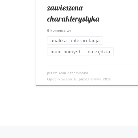
zawieszona
charakterystyka
6 komentarzy
analiza i interpretacja
mam pomysł
narzędzia
przez
Asia Krzemińska
Opublikowano
16 października 2018