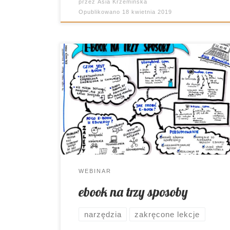
przez
Asia Krzemińska
Opublikowano
18 kwietnia 2019
“Mentorowe inspiracje”, czyli
comiesięczne webinary, realizowane
dzięki programowi <aktywna tablica>, to
dla mnie nieustające wyzwanie. Ale i
radość z tego, że mogę Was (choć
internetowo) spotkać “na żywo” 🙂
WEBINAR
ebook na trzy sposoby
narzędzia
zakręcone lekcje