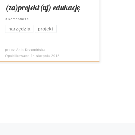
(za)projekt(uj) edukację
3 komentarze
narzędzia
projekt
przez
Asia Krzemińska
Opublikowano
14 sierpnia 2018
S