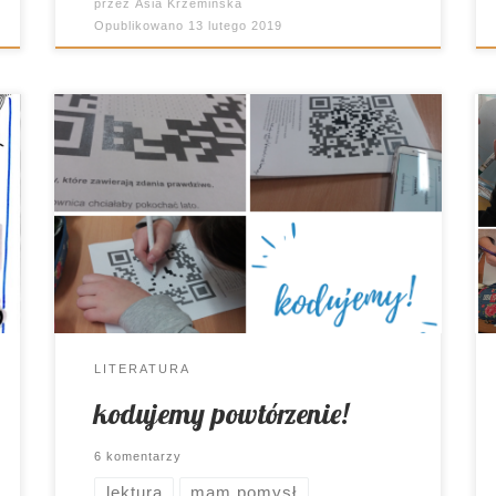
przez
Asia Krzemińska
Opublikowano
13 lutego 2019
Kody QR. Od dawna miałam wielką
ochotę je wykorzystać, ale brakowało mi
śmiałości 😉 Aż do teraz. I wiecie, co?
Warto było!
LITERATURA
kodujemy powtórzenie!
6 komentarzy
lektura
mam pomysł