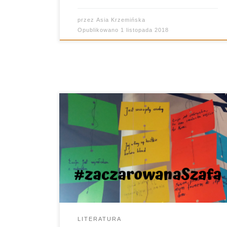
przez
Asia Krzemińska
Opublikowano
1 listopada 2018
“Opowieści z Narnii. Lew, czarownica i
stara szafa”- doskonała okazja do
wypróbowania nowego pomysłu. Z
czym kojarzy się bowiem ta książka? Z
zabawą w chowanego? Owszem. A
gdzie chowały się dzieci? Oczywiście w
szafie. Zatem rekwizyty w realizacji tego
zadania były typowo garderobiane.
LITERATURA