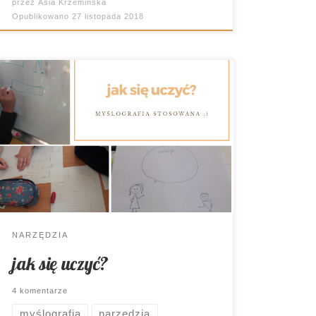
przez
Asia Krzemińska
Opublikowano
27 listopada 2018
Cuda i dziwi mają miejsce w szkołach.
Innowacje i projekty są niemal na
porządku dziennym. I dobrze! Tylko czy
oznacza to, że młodzi ludzie opanowali
już tajemną sztukę i wiedzą, jak się
uczyć?
NARZĘDZIA
jak się uczyć?
4 komentarze
myślografia
narzędzia