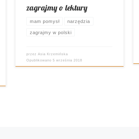
zagrajmy o lektury
mam pomysł
narzędzia
zagrajmy w polski
przez
Asia Krzemińska
Opublikowano
5 września 2018