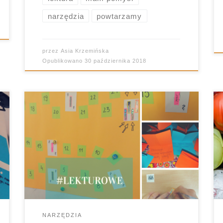
narzędzia
powtarzamy
przez
Asia Krzemińska
Opublikowano
30 października 2018
Upiec dwie pieczenie na jednym ogniu,
oto jaki był cel pierwszej w tym roku gry,
którą rozegrała #PotwornieFajnaKlasa 😉
NARZĘDZIA