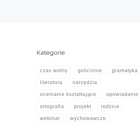
Nawigacja po wpisach
Kategorie
czas wolny
gościnnie
gramatyka
literatura
narzędzia
ocenianie kształtujące
opowiadanie
ortografia
projekt
rodzice
webinar
wychowawczo