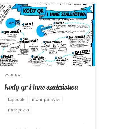
Trzeci poniedziałek, to tradycyjny czas,
kiedy możecie mnie spotkać na
webinarze w ramach akcji
#mentoroweInspiracje. O czym
rozmawialiśmy tym razem?
WEBINAR
kody qr i inne szaleństwa
lapbook
mam pomysł
narzędzia