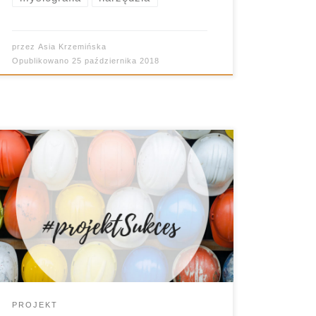
przez
Asia Krzemińska
Opublikowano
25 października 2018
Praca metodą projektu. Tyle się o niej
mówi, a mam wrażenie, że wciąż nie
przez wszystkich jest doceniania. Czy
słusznie?
PROJEKT