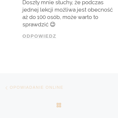
Doszły mnie słuchy, że podczas
jednej lekcji możliwa jest obecność
aż do 100 osób, może warto to
sprawdzić 😉
ODPOWIEDZ
Nawigacja wpisu
Poprzedni wpis
OPOWIADANIE ONLINE
POWRÓT DO LISTY 
N