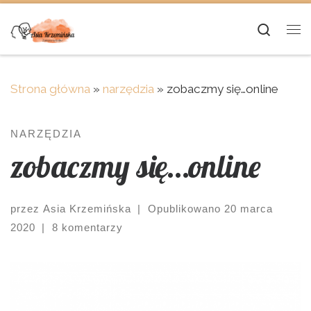
Skip to content
Searc
Me
Strona główna
»
narzędzia
»
zobaczmy się…online
NARZĘDZIA
zobaczmy się…online
przez
Asia Krzemińska
|
Opublikowano
20 marca
2020
|
8 komentarzy