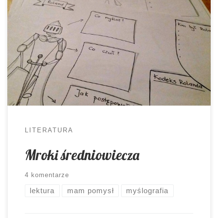
epokę ciemnoty i zacofania. Teksty są dla
młodych ludzi trudne w odbiorze, filozofia nie
znajduje zrozumienia. Zagadnienia należy jednak
omówić i to najlepiej tak, by zostały w
uczniowskich głowach. Ostatnimi czasy
postanowiłam rzucić wyzwanie wiekom średnim.
Przyszedł czas, by odczarować tysiąclecie
początkujące nowożytność. A wszystko […]
LITERATURA
Mroki średniowiecza
4 komentarze
lektura
mam pomysł
myślografia