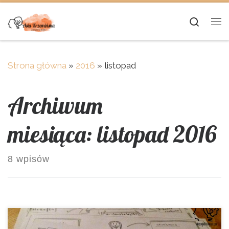
Skip to content
Searc
Me
Strona główna
»
2016
»
listopad
Archiwum
miesiąca:
listopad 2016
8 wpisów
Średniowiecze jest powszechnie uznawane za