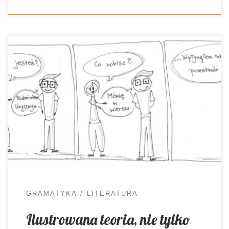
Jednym z niezawodnych sposobów na
opanowanie teorii jest zabarwienie jej
humorystycznie i zbudowanie tym samym
skojarzeń. Aby efekt wzmocnić- można dodać
obrazki. I co otrzymujemy jako produkt końcowy?
Komiksy! O tym, że myślografia stała mi się
bardzo bliska już wiecie. W kilku wpisach dzieliłam
się z Wami kartami, rysnotkami, pomysłami. […]
GRAMATYKA
LITERATURA
Ilustrowana teoria, nie tylko