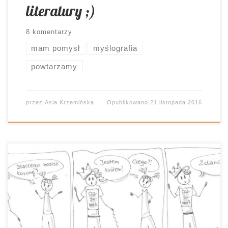
literatury ;)
8 komentarzy
mam pomysł
myślografia
powtarzamy
przez
Asia Krzemińska
Opublikowano
21 listopada 2016
W trzeciej klasie gimnazjum wiemy już (albo
powinniśmy wiedzieć) niemal wszystko o
częściach mowy. Kiedy ćwiczenia są rozwiązane,
a czujemy nadal niedosyt praktyki, włączmy
muzykę. Niech przemówi do nas choćby