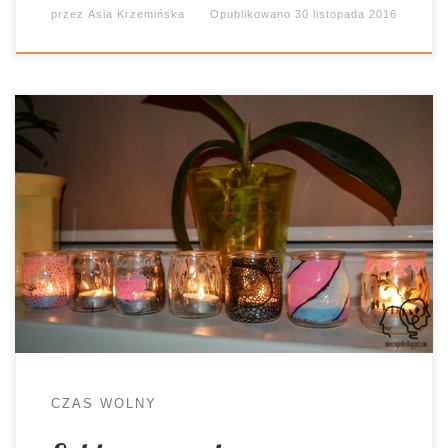
przez
Asia Krzemińska
Opublikowano
30 listopada 2016
Pogoda pod psem, leje jak z cebra czy szaruga
jesienna, to tylko nieliczne pośród określeń
oddających to, co zafundował nam listopad. By
nie zwariować w domu, uznaliśmy, że to po prostu
szklana pogoda i zabraliśmy się za…
warsztatowanie 😉 Pierwszy poniedziałek
miesiąca to czas, w którym prezentuję w jaki
sposób […]
CZAS WOLNY