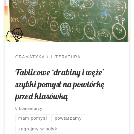
czeka na uczniów, ale i na nauczycieli potwór
znany powszechnie pod nazwą: klasówka.
Tradycyjnie przyjęło się sprawdzać w ten sposób
wiedzę i umiejętności młodych ludzi. Bez
względu […]
GRAMATYKA
LITERATURA
Tablicowe ‘drabiny i węże’-
szybki pomysł na powtórkę
przed klasówką
6 komentarzy
mam pomysł
powtarzamy
zagrajmy w polski