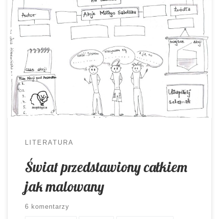
Omawiając lekturę trudno uniknąć rozmowy o
pewnych stałych elementach. Aby nie wpaść w
rutynę warto od czasu do czasu zaproponować
uczniom alternatywną formę porządkowania
wiadomości. Sporządzić rysnotkę! “Kamienie na
szaniec” to jedna z pozycji obowiązkowych w
gimnazjum. Każdy młody człowiek, kończący ten
etap edukacyjny, powinien znać losy Alka, Rudego
i […]
LITERATURA
Świat przedstawiony całkiem
jak malowany
6 komentarzy