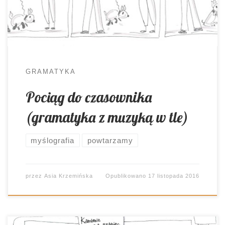
czasownikami 🙂 Planując kolejne zajęcia z
gimnazjalnymi trzecioklasistami, stanęłam przed
dylematem: jak jeszcze porozmawiać o królu
zdania, czyli czasowniku? <Rysnotka> już […]
GRAMATYKA
Pociąg do czasownika
(gramatyka z muzyką w tle)
myślografia
powtarzamy
przez
Asia Krzemińska
Opublikowano
17 listopada 2016