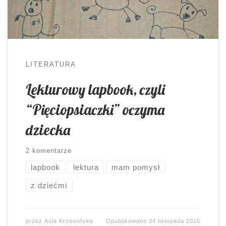
LITERATURA
Lekturowy lapbook, czyli
“Pięciopsiaczki” oczyma
dziecka
2 komentarze
lapbook
lektura
mam pomysł
z dziećmi
przez
Asia Krzemińska
Opublikowano
24 listopada 2016