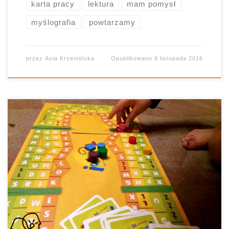
karta pracy
lektura
mam pomysł
myślografia
powtarzamy
przez
Asia Krzemińska
Opublikowano
9 listopada 2016
Gra na szybkie myślenie? Emocje, wyścig z
czasem i dobra zabawa? Wszystko to znajdziecie
w grze “Tempo”. Niby dla starszaków, a jednak
świetnie sprawdza się również w pracy z
młodszymi dziećmi. Od jakiegoś czasu testujemy
w warunkach domowych “Tempo” od <Granna>.
Początkowo planowałam do stołu zaprosić tylko
Panicza, który dość dobrze […]