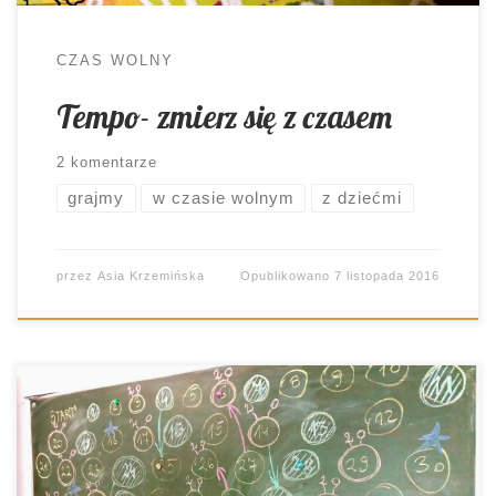
CZAS WOLNY
Tempo- zmierz się z czasem
2 komentarze
grajmy
w czasie wolnym
z dziećmi
przez
Asia Krzemińska
Opublikowano
7 listopada 2016
Wielkimi krokami zbliża się praca klasowa.
Uczniowie zaczynają dopytywać: “Zrobimy
powtórzenie?” Oczywiście, że zrobimy, I to jakie!
Tablicowe! Niemal po każdym omówionym dziale