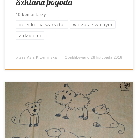
Szklana pogoda
10 komentarzy
dziecko na warsztat
w czasie wolnym
z dziećmi
przez
Asia Krzemińska
Opublikowano
28 listopada 2016
Panicz w domu, a na zajęciach szkolnych mowa o
lekturze. Co by tu zrobić, żeby i syn pomyślał
chwilę o tekście, a przy okazji nie czuł się
zmuszony do pracy? Stworzyć lapbook!