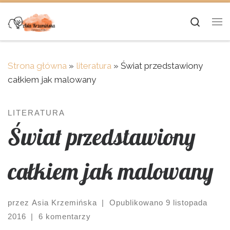
Skip to content
Searc
Me
Strona główna
»
literatura
»
Świat przedstawiony
całkiem jak malowany
LITERATURA
Świat przedstawiony
całkiem jak malowany
przez
Asia Krzemińska
|
Opublikowano
9 listopada
2016
|
6 komentarzy