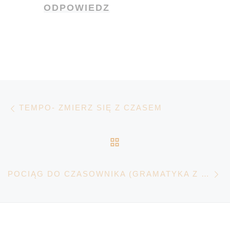
ODPOWIEDZ
Nawigacja wpisu
Poprzedni wpis
TEMPO- ZMIERZ SIĘ Z CZASEM
POWRÓT DO LISTY 
N
POCIĄG DO CZASOWNIKA (GRAMATYKA Z MUZYKĄ W TLE)