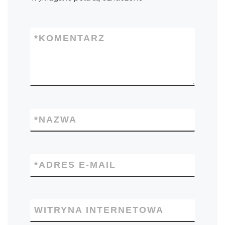
*
KOMENTARZ
*
NAZWA
*
ADRES E-MAIL
WITRYNA INTERNETOWA