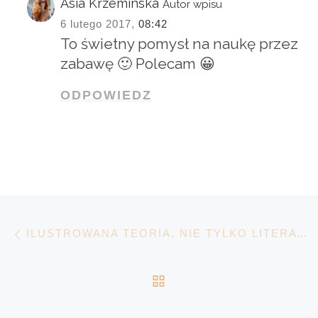
Asia Krzeminska
Autor wpisu
6 lutego 2017,
08:42
To świetny pomysł na naukę przez
zabawę 🙂 Polecam 😀
ODPOWIEDZ
Nawigacja wpisu
Poprzedni wpis
ILUSTROWANA TEORIA, NIE TYLKO LITERATURY ;)
POWRÓT DO LISTY 
N