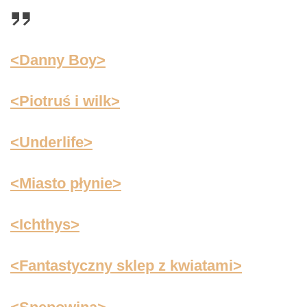
<Danny Boy>
<Piotruś i wilk>
<Underlife>
<Miasto płynie>
<Ichthys>
<Fantastyczny sklep z kwiatami>