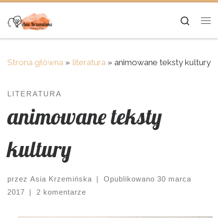
Skip to content
Searc
Me
Strona główna
»
literatura
»
animowane teksty kultury
LITERATURA
animowane teksty
kultury
przez
Asia Krzemińska
|
Opublikowano
30 marca
2017
|
2 komentarze