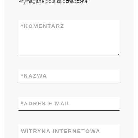
Wymagane pola są oznaczone
*
*
KOMENTARZ
*
NAZWA
*
ADRES E-MAIL
WITRYNA INTERNETOWA