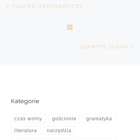
Nawigacja wpisu
Poprzedni wpis
TYDZIEŃ ORTOGRAFICZY
POWRÓT DO LISTY 
N
(U)KRYTE SŁOWA
Kategorie
czas wolny
gościnnie
gramatyka
literatura
narzędzia