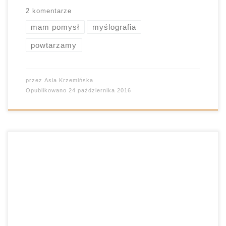
2 komentarze
mam pomysł
myślografia
powtarzamy
przez
Asia Krzemińska
Opublikowano
24 października 2016
Podczas omawiania tekstów lirycznych
zachęcam uczniów do wykonywania plastycznej
interpretacji utworu. Czasami jeden obrazek mówi
więcej niż sto słów. Lubię teksty Leśmiana. Nic
więc dziwnego, że chętnie sięgam po nie na
zajęciach, choć wiem, że sprawiają moim uczniom