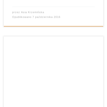
przez
Asia Krzemińska
Opublikowano
7 października 2016
Dwudziestolecie międzywojenne to jeden z moich
ulubionych okresów jeśli chodzi o polską poezję.
Radość i witalizm skamandrytów wymieszane z
eksperymentami futurystów i miejską metaforą
awangardy, dają iście piorunujące efekty. Jak
mówią moi uczniowie: przynajmniej wiadomo, o
co chodzi 🙂 Kiedy omawiam z uczniami teksty
literackie, ich sens i wymowę, staram […]