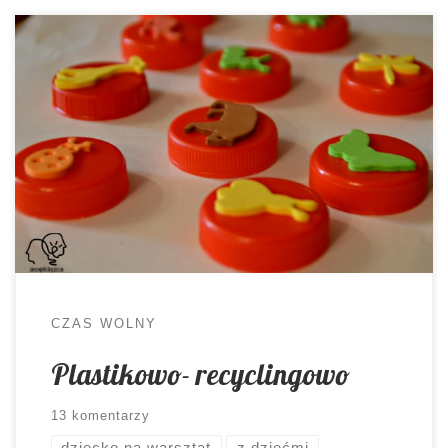
Moja miłość do plastikowych zakrętek nie zna
granic. Są one nieodłącznym elementem
tworzonych na zajęcia gier edukacyjnych, świetnie
sprawdzają się również w domowych warunkach.
Co tym razem wymyśliliśmy? Za oknem szaruga.
Dzieci domowe szaleją, jakby wstąpiła w każde z
nich dodatkowa energia (wprost przeciwnie niż we
mnie). Potrzebne szybkie zajęcie […]
CZAS WOLNY
Plastikowo- recyclingowo
13 komentarzy
dziecko na warsztat
z dziećmi