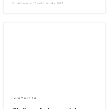
Opublikowano
16 października 2016
Jak uporządkować informacje i sprawić, by
pojęcia przestały się mylić? Narysować notatkę
🙂 Zwłaszcza jeśli rzecz dotyczy gramatyki
języka polskiego. Na pomysł rozrysowania
podstawowych wiadomości o częściach mowy
wpadłam przygotowując się do zajęć o
rzeczowniku. Postanowiłam w przejrzysty sposób
rozplanować na kartce to, co każdy uczeń
powinien wiedzieć. Siadłam, narysowałam, […]
GRAMATYKA