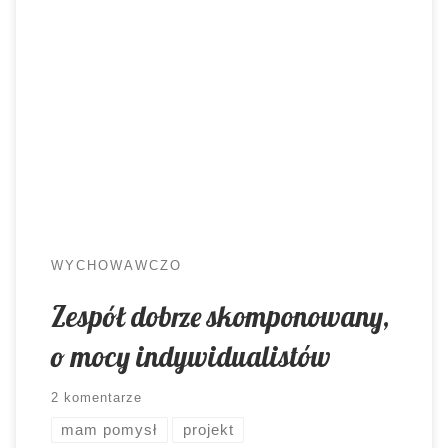
Bycie wychowawcą niesie ze sobą
odpowiedzialność. Nie tylko za to, aby dzieciaki
nie wagarowały, zmieniały buty i mówiły: dzień
dobry. Przede wszystkim warto zadbać o to, by
dobrze się ze sobą czuły, były dla samych siebie
ważne. A przy okazji znalazły swoją rolę w
zespole. Dużo rozmawiam ze swoimi uczniami […]
WYCHOWAWCZO
Zespół dobrze skomponowany,
o mocy indywidualistów
2 komentarze
mam pomysł
projekt