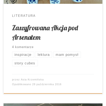
LITERATURA
Zaszyfrowana Akcja pod
Arsenałem
4 komentarze
inspiracje
lektura
mam pomysł
story cubes
przez
Asia Krzemińska
Opublikowano
28 października 2016