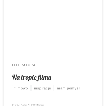
Łódzkie Muzeum Kinematografii jest miejscem
szczególnym. Przez lata współpracy wielokrotnie
mogłam się o tym przekonać. Ostatnio jednak
zaskoczyło mnie po raz kolejny. W jaki sposób?
Uwięziło w zamkniętym pomieszczeniu na
dobrych kilka chwil i wiecie co? To było ekstra!
Jakoś tak się złożyło, że wraz z moimi licealistami
postanowiłam odwiedzić […]
LITERATURA
Na tropie filmu
filmowo
inspiracje
mam pomysł
przez
Asia Krzemińska