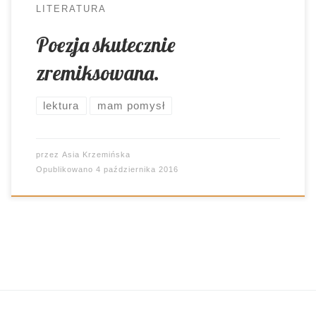
LITERATURA
Poezja skutecznie
zremiksowana.
lektura
mam pomysł
przez
Asia Krzemińska
Opublikowano
4 października 2016