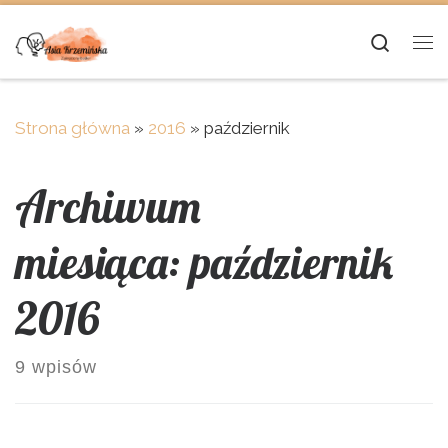
Skip to content
Searc
Me
Strona główna
»
2016
»
październik
Archiwum
miesiąca:
październik
2016
9 wpisów