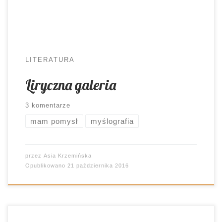
kłopoty. W początkowym odbiorze
charakterystyczne dla poety neologizmy
stanowią barierę interpretacyjną. Kiedy […]
LITERATURA
Liryczna galeria
3 komentarze
mam pomysł
myślografia
przez
Asia Krzemińska
Opublikowano
21 października 2016