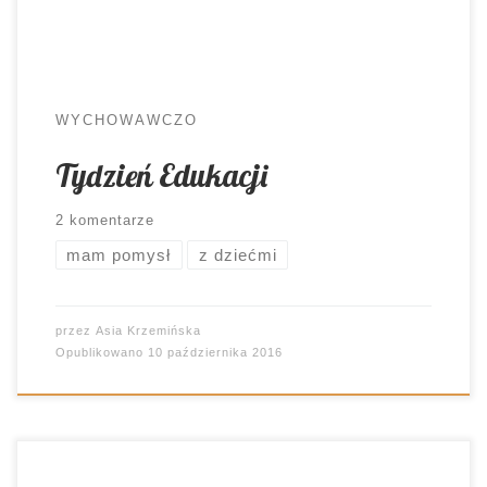
niby. […]
WYCHOWAWCZO
Tydzień Edukacji
2 komentarze
mam pomysł
z dziećmi
przez
Asia Krzemińska
Opublikowano
10 października 2016