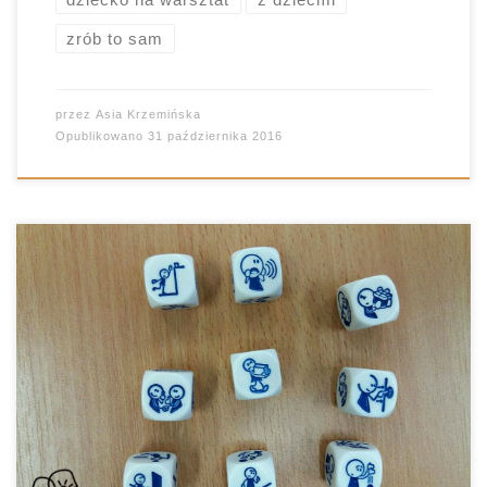
zrób to sam
przez
Asia Krzemińska
Opublikowano
31 października 2016
“Kamienie na szaniec” to jedna z tych lektur, do
których wracam z ogromnym sentymentem.
Wiąże się to zapewne z moją harcerską
przeszłością (tak, tak, w szafie nadal leży
starannie złożony szary mundurek). Poza tym jest
okazja porozmawiać z uczniami o wartościach,
które tak wtedy, jak i dziś były i są […]