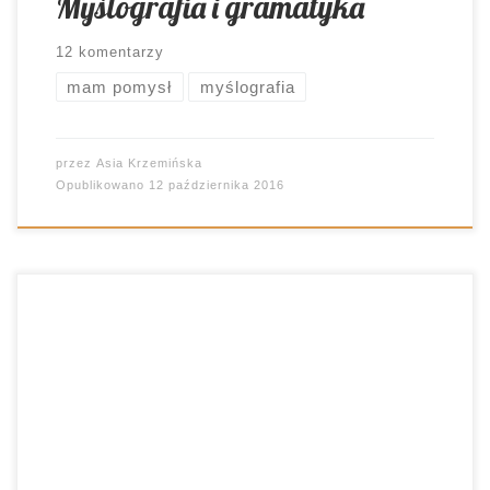
Myślografia i gramatyka
12 komentarzy
mam pomysł
myślografia
przez
Asia Krzemińska
Opublikowano
12 października 2016
Tydzień dzieci miał pięcioro… Że, co? Że, nie tak to
szło? Właśnie, że tak, wszak szkolny tydzień to aż
lub tylko pięć dni 🙂 I tak się składa, że właśnie
zaczęliśmy całkiem wyjątkowy, bo świąteczny
czas: Tydzień Edukacji. Niby przyjęło się, że 14
października, to Dzień Nauczyciela. No właśnie,