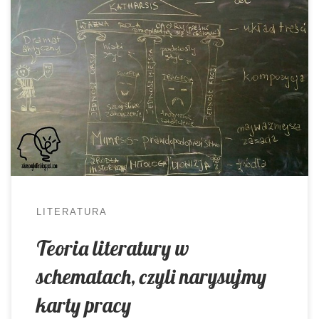
Gramatyczne <karty> pracy, w których
wykorzystuję zasady myślenia wizualnego
cieszyły się ogromnym powodzeniem.
Postanowiłam pójść za ciosem i przygotować
mały zestaw z materiałami dotyczącymi teorii
literatury. Zaczęło się niewinnie. Na zajęciach w
pierwszej klasie liceum rozpoczynaliśmy
omawianie “Króla Edypa”. Nieodłącznym
elementem rozważań, a właściwie wstępem do
nich, jest krótka rozmowa na […]
LITERATURA
Teoria literatury w
schematach, czyli narysujmy
karty pracy