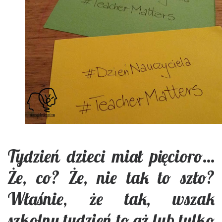
Tydzień dzieci miał pięcioro…
Że, co? Że, nie tak to szło?
Właśnie, że tak, wszak
szkolny tydzień to aż lub tylko