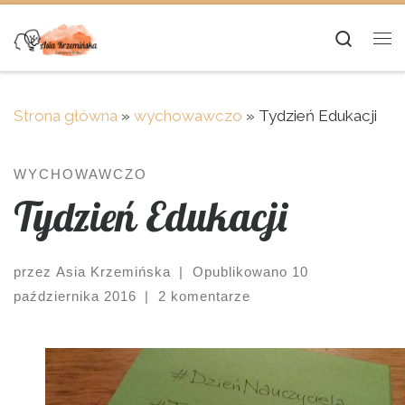
Skip to content
Searc
Me
Strona główna
»
wychowawczo
»
Tydzień Edukacji
WYCHOWAWCZO
Tydzień Edukacji
przez
Asia Krzemińska
|
Opublikowano
10
października 2016
|
2 komentarze