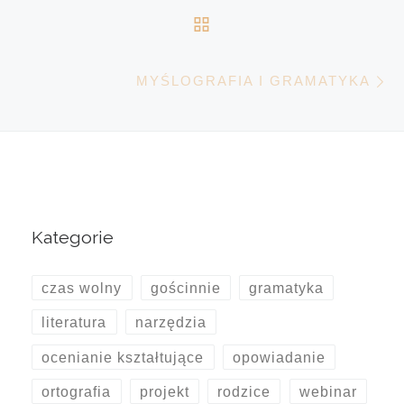
POWRÓT DO LISTY 
N
MYŚLOGRAFIA I GRAMATYKA
Kategorie
czas wolny
gościnnie
gramatyka
literatura
narzędzia
ocenianie kształtujące
opowiadanie
ortografia
projekt
rodzice
webinar