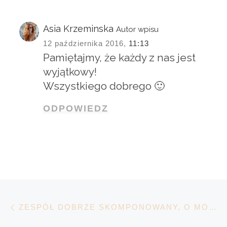
Asia Krzeminska
Autor wpisu
12 października 2016,
11:13
Pamiętajmy, że każdy z nas jest
wyjątkowy!
Wszystkiego dobrego 🙂
ODPOWIEDZ
Nawigacja wpisu
Poprzedni wpis
ZESPÓŁ DOBRZE SKOMPONOWANY, O MOCY INDYWIDUALISTÓW