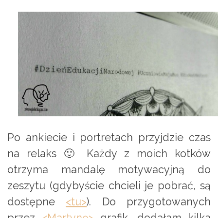
Po ankiecie i portretach przyjdzie czas
na relaks 🙂 Każdy z moich kotków
otrzyma mandalę motywacyjną do
zeszytu (gdybyście chcieli je pobrać, są
dostępne
<tu>
). Do przygotowanych
przez
<Martynę>
grafik, dodałam kilka