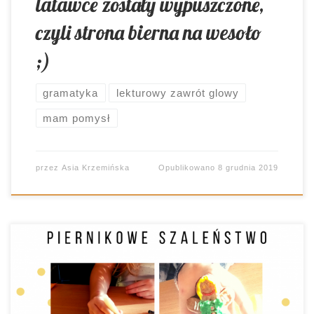
latawce zostały wypuszczone,
czyli strona bierna na wesoło
;)
gramatyka
lekturowy zawrót glowy
mam pomysł
przez
Asia Krzemińska
Opublikowano
8 grudnia 2019
Wiecie za co lubię najbardziej pracę z dziećmi w
szkole podstawowej? Za wszystkie szaleństwa,
które mogę realizować w ramach zajęć! W myśl
zasady: im starsi uczniowie, tym mniej