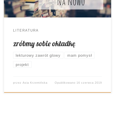
rozmawiałam z koleżanką polonistka o tym, co
będziemy robić […]
LITERATURA
zróbmy sobie okładkę
lekturowy zawrót glowy
mam pomysł
projekt
przez
Asia Krzemińska
Opublikowano
16 czerwca 2019