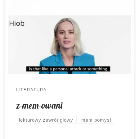
Z jakiego świata najwięcej informacji czerpią
młodzi ludzie? Ze świata memów 😀 Oczywiście
to spore uproszczenie, ale przyznajcie, że jest w
nim nieco prawdy. Dlaczego więc nie sięgnąć po
to medium podczas omawiania lektur?
Wykorzystanie memów w trakcie lekcji, to od
jakiegoś czasu dość częste zjawisko. Wielu
nauczycieli chętnie sięga […]
LITERATURA
z-mem-owani
lekturowy zawrót glowy
mam pomysł