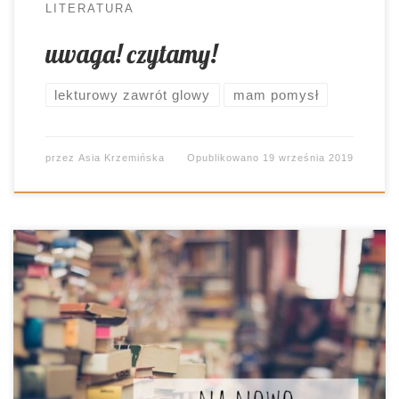
LITERATURA
uwaga! czytamy!
lekturowy zawrót glowy
mam pomysł
przez
Asia Krzemińska
Opublikowano
19 września 2019
Wiecie, że jestem chomikiem, zbieraczem?
Wszystko się na pewno kiedyś jeszcze przyda.
Nakrętki, stare gazety, kolorowe broszurki. I wiecie,
co? Czasami faktycznie coś z tego wynika 😀
Muszę przyznać, że tym razem inspiracja czekała
na mnie we własnej szkole. Pewnego dnia