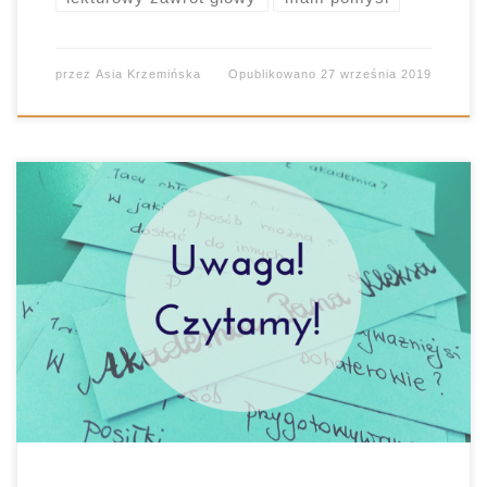
przez
Asia Krzemińska
Opublikowano
27 września 2019
Czytanie nie należny do ulubionych czynności
przeciętnego nastolatka. Oczywiście, zdarzają się
chlubne wyjątki, ale…wyjątek nie potwierdza
reguły. Co zatem zrobić, by lektura była nie tylko
przyjemna, ale i pożyteczna? Od dawna szukam
recepty na to, by uczniowie chcieli czytać. O ile są
zespoły, w których nie stanowi to kłopotu, o […]