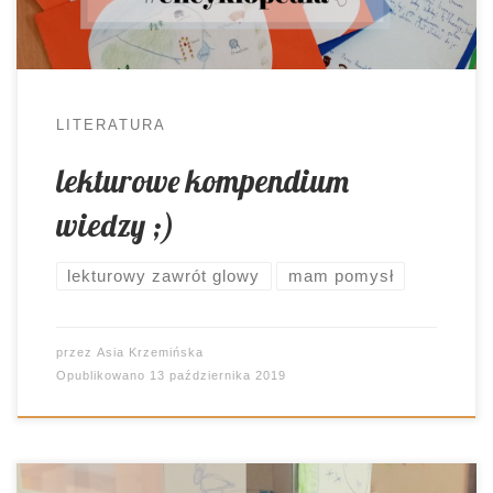
określona lekturą, myślałam już od jakiegoś czasu.
Wspomniane wcześniej zakładki stanowiły mały
krok na […]
LITERATURA
lekturowe kompendium
wiedzy ;)
lekturowy zawrót glowy
mam pomysł
przez
Asia Krzemińska
Opublikowano
13 października 2019