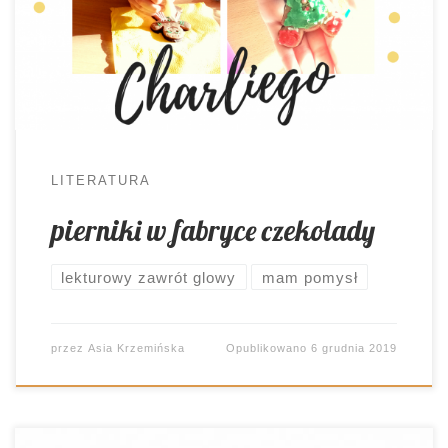
spektakularnych aktywności można podejmować
😉 lekturowe szaleństwa “Charlie i fabryka
czekolady”. Jedna z moich ulubionych lektur. Nic
więc dziwnego, że po raz […]
LITERATURA
pierniki w fabryce czekolady
lekturowy zawrót glowy
mam pomysł
przez
Asia Krzemińska
Opublikowano
6 grudnia 2019