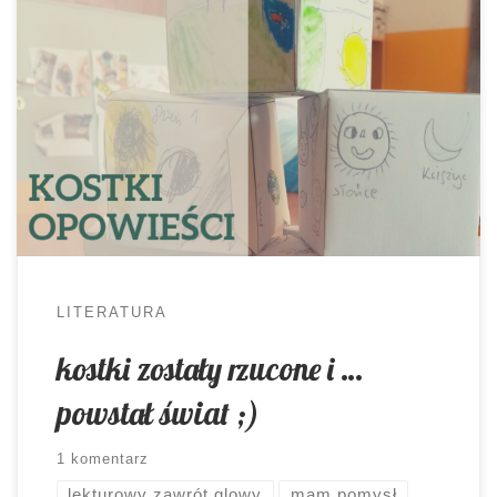
Gdybym miała wskazać jedną rzecz, która
najbardziej zaskakuje mnie w pierwszej klasie
liceum po szkole podstawowej, to byłby to brak
korelacji pomiędzy lekturami na różnych
poziomach. Gimnazjum przyzwyczaiło mnie do
określonych standardów, czas odwyknąć. Do tej
pory było tak, że pierwsza klasa liceum miała już
zarys tego, o czym będziemy […]
LITERATURA
kostki zostały rzucone i …
powstał świat ;)
1 komentarz
lekturowy zawrót glowy
mam pomysł