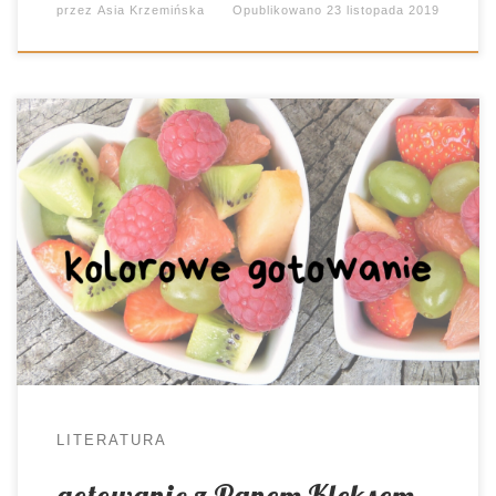
przez
Asia Krzemińska
Opublikowano
23 listopada 2019
Lubię omawiać książki, które oddziałują na wiele
zmysłów. Tym jest to istotniejsze, im młodsi
uczniowie zabierają się ze mną w lekturową
podróż. A jeśli naszym pierwszym, wspólnym
tytułem jest “Akademia Pana Kleksa”, można
spodziewać się totalnego szaleństwa. Lekcja
kleksografii, geografia z globusem zamiast piłki
czy wyplatanie liter to tylko niektóre […]
LITERATURA