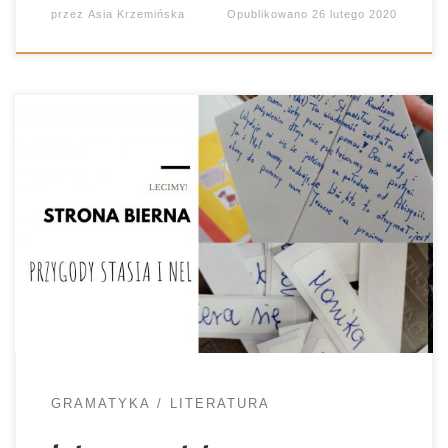
przez
Asia Krzemińska
Opublikowano
26 lutego 2020
Najbardziej wartościowe zajęcia to takie, które
łączą treści z różnych obszarów. Skoro już
omawiamy lekturę, dlaczego nie prowadzić
zagadnień gramatycznych? Klasa szósta kończy
właśnie rozmowę na temat “W pustyni i w
puszczy”. Kilka lekcji z rzędu pracowaliśmy nad
różnymi tematami, poruszanymi na łamach
książki. Wiemy już: jaką dzieci przebyły drogę, […]
GRAMATYKA
LITERATURA