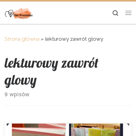
Skip to content
Searc
Me
Strona główna
»
lekturowy zawrót glowy
lekturowy zawrót
glowy
9 wpisów
Nauczycielski świat oszalał na ich punkcie. Proste,