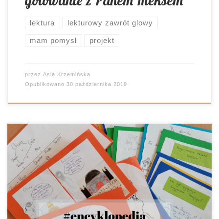
gotowanie z Panem Kleksem
lektura
lekturowy zawrót glowy
mam pomysł
projekt
przez
Asia Krzemińska
Opublikowano
30 października 2019
Pamiętacie zakładki z pytaniami? Takie, które
miały spowodować, że uczniowie z większą
uważnością zagłębią się w tekst literacki?
Przyszedł czas, by ponownie je wykorzystać. Jak?
Z przytupem! O tym, by tworzyć zbiór
najważniejszych informacji, związanych z