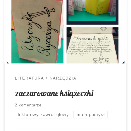
nie wymagające specjalnego przygotowania, ale
mogące zaskoczyć efektem. #Leporello, bo o
nim mowa, zagościło i na naszych zajęciach. Moi
uczniowie chętnie wykonują lapbooki. Rozumieją
tę formę pracy i potrafią się dzięki niej uczyć.
Pomyślałam więc, że może i harmonijkowe
#leporello zyska ich aprobatę. […]
LITERATURA
NARZĘDZIA
zaczarowane książeczki
2 komentarze
lekturowy zawrót glowy
mam pomysł