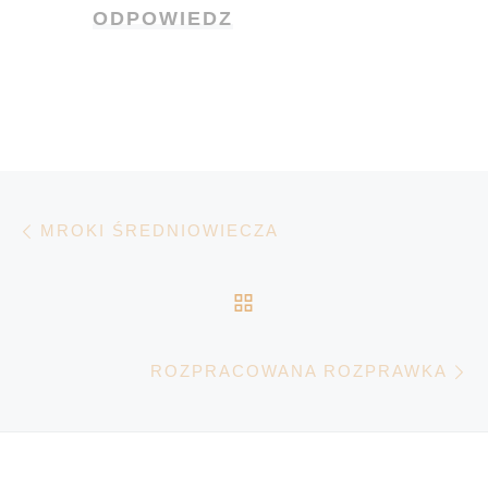
ODPOWIEDZ
Nawigacja wpisu
Poprzedni wpis
MROKI ŚREDNIOWIECZA
POWRÓT DO LISTY 
N
ROZPRACOWANA ROZPRAWKA