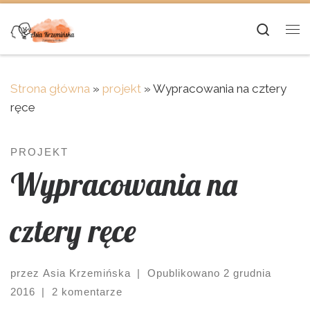
Skip to content
Searc
Me
Strona główna
»
projekt
»
Wypracowania na cztery
ręce
PROJEKT
Wypracowania na
cztery ręce
przez
Asia Krzemińska
|
Opublikowano
2 grudnia
2016
|
2 komentarze