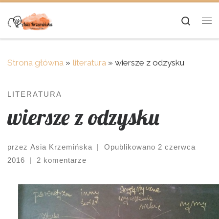
Skip to content
Searc
Me
Strona główna
»
literatura
»
wiersze z odzysku
LITERATURA
wiersze z odzysku
przez
Asia Krzemińska
|
Opublikowano
2 czerwca
2016
|
2 komentarze