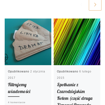
Opublikowano
2 stycznia
Opublikowano
6 lutego
2017
2015
Filtrujemy
Spotkanie z
wiadomości
Czarodziejskim
Kotem (część druga
4 komentarze
Zimowej Przygody,