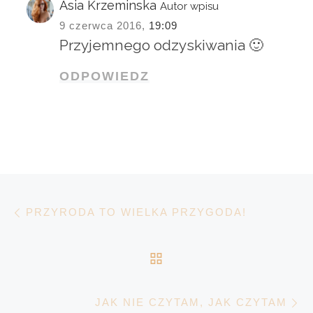
Asia Krzeminska
Autor wpisu
9 czerwca 2016,
19:09
Przyjemnego odzyskiwania 🙂
ODPOWIEDZ
Nawigacja wpisu
Poprzedni wpis
PRZYRODA TO WIELKA PRZYGODA!
POWRÓT DO LISTY 
N
JAK NIE CZYTAM, JAK CZYTAM