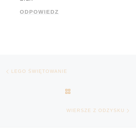
ODPOWIEDZ
Nawigacja wpisu
Poprzedni wpis
LEGO ŚWIĘTOWANIE
POWRÓT DO LISTY 
N
WIERSZE Z ODZYSKU