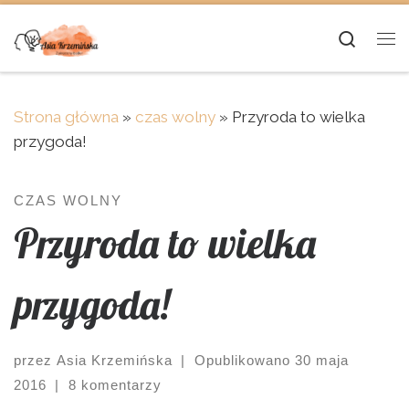
Skip to content
Searc
Me
Strona główna
»
czas wolny
»
Przyroda to wielka
przygoda!
CZAS WOLNY
Przyroda to wielka
przygoda!
przez
Asia Krzemińska
|
Opublikowano
30 maja
2016
|
8 komentarzy