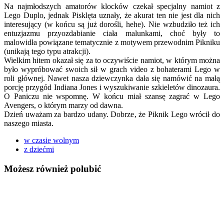
Na najmłodszych amatorów klocków czekał specjalny namiot z
Lego Duplo, jednak Pisklęta uznały, że akurat ten nie jest dla nich
interesujący (w końcu są już dorośli, hehe). Nie wzbudziło też ich
entuzjazmu przyozdabianie ciała malunkami, choć były to
malowidła powiązane tematycznie z motywem przewodnim Pikniku
(unikają tego typu atrakcji).
Wielkim hitem okazał się za to oczywiście namiot, w którym można
było wypróbować swoich sił w grach video z bohaterami Lego w
roli głównej. Nawet nasza dziewczynka dała się namówić na małą
porcję przygód Indiana Jones i wyszukiwanie szkieletów dinozaura.
O Paniczu nie wspomnę. W końcu miał szansę zagrać w Lego
Avengers, o którym marzy od dawna.
Dzień uważam za bardzo udany. Dobrze, że Piknik Lego wrócił do
naszego miasta.
w czasie wolnym
z dziećmi
Możesz również polubić