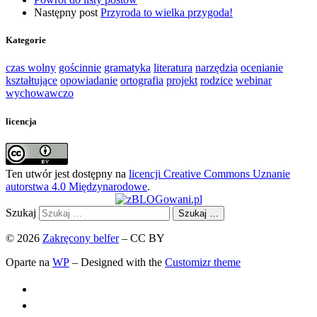
Następny post
Przyroda to wielka przygoda!
Kategorie
czas wolny
gościnnie
gramatyka
literatura
narzędzia
ocenianie
kształtujące
opowiadanie
ortografia
projekt
rodzice
webinar
wychowawczo
licencja
Ten utwór jest dostępny na
licencji Creative Commons Uznanie
autorstwa 4.0 Międzynarodowe
.
Szukaj
Szukaj …
© 2026
Zakręcony belfer
– CC BY
Oparte na
WP
– Designed with the
Customizr theme