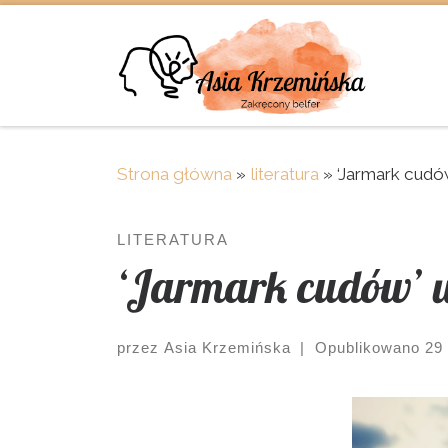
Skip to content
Strona główna
»
literatura
»
‘Jarmark cudów
LITERATURA
‘Jarmark cudów’ u
przez
Asia Krzemińska
|
Opublikowano
29