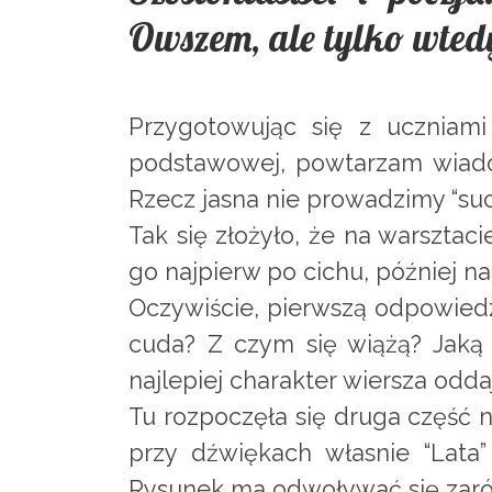
Owszem, ale tylko wte
Przygotowując się z uczniami
podstawowej, powtarzam wiado
Rzecz jasna nie prowadzimy “su
Tak się złożyło, że na warsztaci
go najpierw po cichu, później na
Oczywiście, pierwszą odpowiedzi
cuda? Z czym się wiążą? Jaką
najlepiej charakter wiersza oddaj
Tu rozpoczęła się druga część n
przy dźwiękach własnie “Lata” 
Rysunek ma odwoływać się zarów