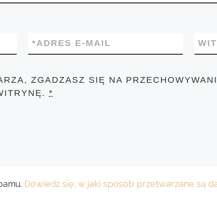
*
ADRES E-MAIL
WI
ARZA, ZGADZASZ SIĘ NA PRZECHOWYWANI
WITRYNĘ.
*
spamu.
Dowiedz się, w jaki sposób przetwarzane są 