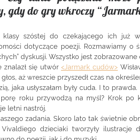
dy, gdy do gry wkroczy “Jarma
 klasy szóstej do czekającego ich już 
mości dotyczące poezji. Rozmawiamy o śro
chych” dyskusji. Wszystko jest zobrazowane
e znalazł się utwór
<Jarmark cudów>
Wisław
 głos, aż wreszcie przyszedł czas na określ
ą, jaka usłyszałam były cuda. I to prawda. D
 porę roku przywodzą na myśl? Krok po k
e letni nastrój.
aszego zadania. Skoro lato tak świetnie obr
Vivaldiego dzieciaki tworzyły ilustracje
no do poezji, jak i do muzyki.