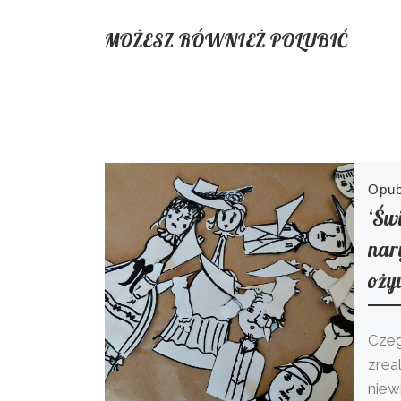
MOŻESZ RÓWNIEŻ POLUBIĆ
Opu
‘Świ
nar
oży
Czeg
zrea
niew