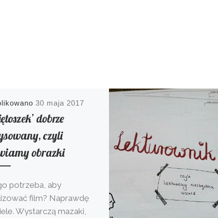
blikowano
30 maja 2017
ętoszek’ dobrze
ysowany, czyli
wiamy obrazki
o potrzeba, aby
lizować film? Naprawdę
iele. Wystarczą mazaki,