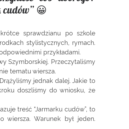
rk cudów” 😀
wkrótce sprawdzianu po szkole
dkach stylistycznych, rymach.
 odpowiednimi przykładami.
y Szymborskiej. Przeczytaliśmy
enie tematu wiersza.
rążyliśmy jednak dalej. Jakie to
roku doszliśmy do wniosku, że
azuje treść “Jarmarku cudów”, to
 do wiersza. Warunek był jeden.