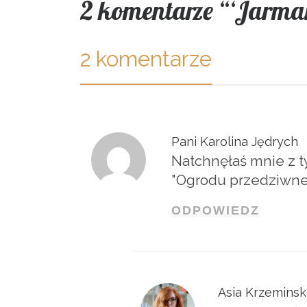
2 komentarze “‘Jarma
2 komentarze
Pani Karolina Jędrych
Natchnęłaś mnie z tym
"Ogrodu przedziwnego
ODPOWIEDZ
Asia Krzeminsk