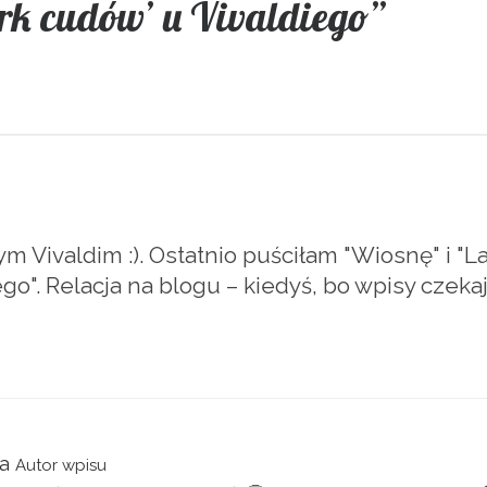
rk cudów’ u Vivaldiego”
 Vivaldim :). Ostatnio puściłam "Wiosnę" i "Lato
". Relacja na blogu – kiedyś, bo wpisy czekają
a
Autor wpisu