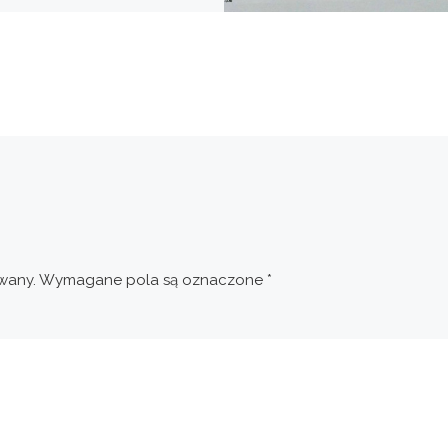
 białych kartek i arkusz
ego papieru. Ach, i
ażniejsze: niezbędny jest
sł […]
wany.
Wymagane pola są oznaczone
*