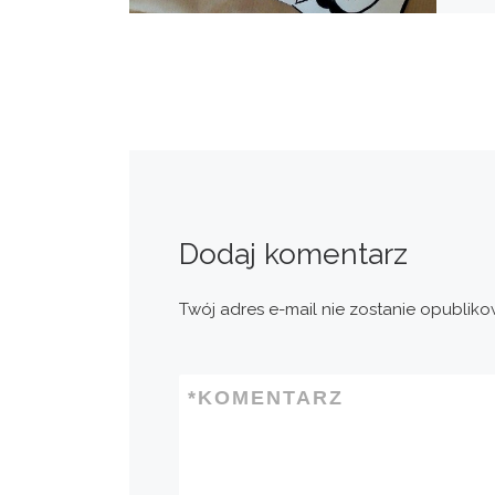
kilka
szar
najw
pomy
Dodaj komentarz
Twój adres e-mail nie zostanie opubliko
*
KOMENTARZ