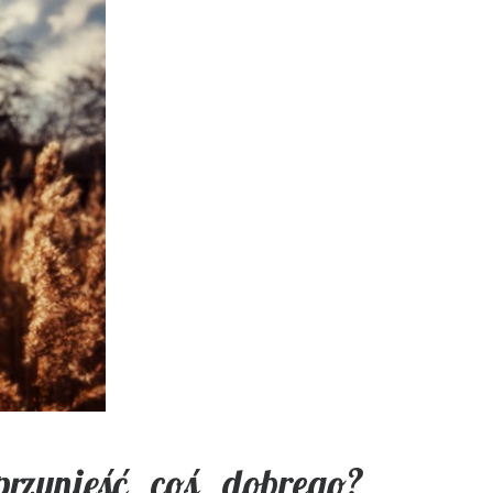
przynieść coś dobrego?