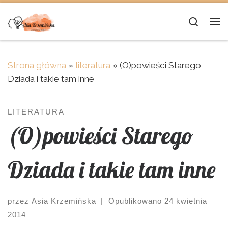
Skip to content
Searc
Me
Strona główna
»
literatura
»
(O)powieści Starego
Dziada i takie tam inne
LITERATURA
(O)powieści Starego
Dziada i takie tam inne
przez
Asia Krzemińska
|
Opublikowano
24 kwietnia
2014