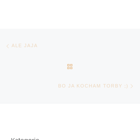
Nawigacja wpisu
Poprzedni wpis
ALE JAJA
POWRÓT DO LISTY 
N
BO JA KOCHAM TORBY ;)