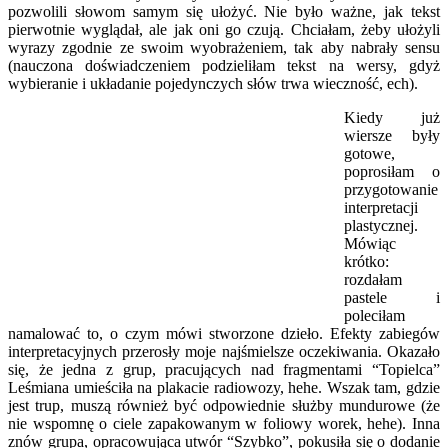
pozwolili słowom samym się ułożyć. Nie było ważne, jak tekst
pierwotnie wyglądał, ale jak oni go czują. Chciałam, żeby ułożyli
wyrazy zgodnie ze swoim wyobrażeniem, tak aby nabrały sensu
(nauczona doświadczeniem podzieliłam tekst na wersy, gdyż
wybieranie i układanie pojedynczych słów trwa wieczność, ech).
Kiedy już
wiersze były
gotowe,
poprosiłam o
przygotowanie
interpretacji
plastycznej.
Mówiąc
krótko:
rozdałam
pastele i
poleciłam
namalować to, o czym mówi stworzone dzieło. Efekty zabiegów
interpretacyjnych przerosły moje najśmielsze oczekiwania. Okazało
się, że jedna z grup, pracujących nad fragmentami “Topielca”
Leśmiana umieściła na plakacie radiowozy, hehe. Wszak tam, gdzie
jest trup, muszą również być odpowiednie służby mundurowe (że
nie wspomnę o ciele zapakowanym w foliowy worek, hehe). Inna
znów grupa, opracowująca utwór “Szybko”, pokusiła się o dodanie