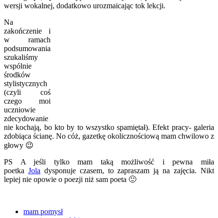
wersji wokalnej, dodatkowo urozmaicając tok lekcji.
Na
zakończenie i
w ramach
podsumowania
szukaliśmy
wspólnie
środków
stylistycznych
(czyli coś
czego moi
uczniowie
zdecydowanie
nie kochają, bo kto by to wszystko spamiętał). Efekt pracy- galeria
zdobiąca ścianę. No cóż, gazetkę okolicznościową mam chwilowo z
głowy 😉
PS A jeśli tylko mam taką możliwość i pewna miła
poetka
Jola
dysponuje czasem, to zapraszam ją na zajęcia. Nikt
lepiej nie opowie o poezji niż sam poeta 🙂
mam pomysł