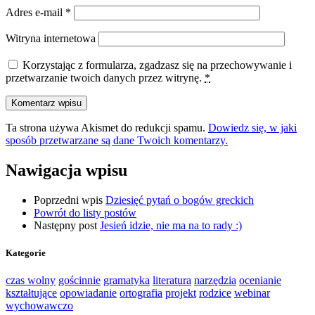
Adres e-mail
*
Witryna internetowa
Korzystając z formularza, zgadzasz się na przechowywanie i
przetwarzanie twoich danych przez witrynę.
*
Ta strona używa Akismet do redukcji spamu.
Dowiedz się, w jaki
sposób przetwarzane są dane Twoich komentarzy.
Nawigacja wpisu
Poprzedni wpis
Dziesięć pytań o bogów greckich
Powrót do listy postów
Następny post
Jesień idzie, nie ma na to rady :)
Kategorie
czas wolny
gościnnie
gramatyka
literatura
narzędzia
ocenianie
kształtujące
opowiadanie
ortografia
projekt
rodzice
webinar
wychowawczo