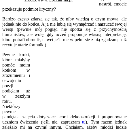
nastrój, emocje
przekazuje podmiot liryczny?
Bardzo często zdarza się tak, że niby wiedzą o czym mowa, ale
jednak nie do końca. A ja nie lubię się wymądrzać i narzucać swojej
wersji (pewnie mój pogląd nie spotka się z przychylnością
humanistów, ale wolę, gdy uczeń proponuje własną interpretację,
którą potrafi obronić, nawet jeśli nie w pełni się z nią zgadzam, niż
recytuje utarte formułki).
Pewne kroki,
które miałyby
pomóc moim
kotkom w
zrozumieniu i
oswojeniu
poezji
podjęłam już
w zeszłym
roku.
Niektórzy
pewnie
pamiętają zajęcia dotyczące teorii dekonstrukcji i proponowane
uczniom ćwiczenia (jeśli nie, zapraszam
tu
). Tym razem jednak
zależało mi na czymś innym. Chciałam, ażeby młodzi ludzie