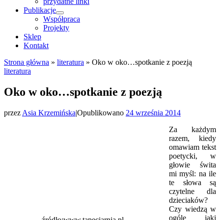
przydatne linki
Publikacje
Współpraca
Projekty
Sklep
Kontakt
Strona główna
»
literatura
»
Oko w oko…spotkanie z poezją
literatura
Oko w oko…spotkanie z poezją
przez
Asia Krzemińska
|
Opublikowano
24 września 2014
Za każdym
razem, kiedy
omawiam tekst
poetycki, w
głowie świta
mi myśl: na ile
te słowa są
czytelne dla
dzieciaków?
Czy wiedzą w
ogóle jaki
źródło:www.tapeciarnia.pl