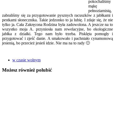
pokochaliśmy
mąkę
pełnoziarnistą,
zabraliśmy się za przygotowanie pysznych racuszków z jabłkami i
pestkami słonecznika. Takie jedzonko to ja lubię. I zdaje się, że nie
tylko ja. Cała Zakręcona Rodzina była zadowolona. A jeszcze na to
wszystko moja A. przyniosła nam rewelacyjne, bo ekologiczne
jabłka z działki. Tego nam było trzeba. Pisklęta pomogły i
przygotować i zjeść danie. A smakowało i pachniało cynamonową
jesienią, bo przecież jesień idzie. Nie ma na to rady 🙂
w czasie wolnym
Możesz również polubić