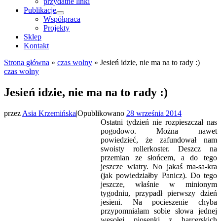
przydatne linki
Publikacje
Współpraca
Projekty
Sklep
Kontakt
Strona główna
»
czas wolny
»
Jesień idzie, nie ma na to rady :)
czas wolny
Jesień idzie, nie ma na to rady :)
przez
Asia Krzemińska
|
Opublikowano
28 września 2014
Ostatni tydzień nie rozpieszczał nas
pogodowo. Można nawet
powiedzieć, że zafundował nam
swoisty rollerkoster. Deszcz na
przemian ze słońcem, a do tego
jeszcze wiatry. No jakaś ma-sa-kra
(jak powiedziałby Panicz). Do tego
jeszcze, właśnie w minionym
tygodniu, przypadł pierwszy dzień
jesieni. Na pocieszenie chyba
przypomniałam sobie słowa jednej
wesołej piosenki z harcerskich