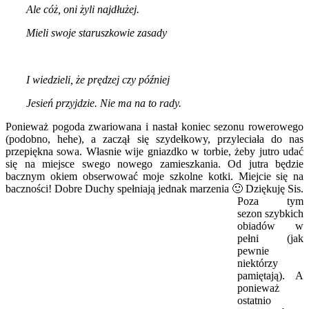
Ale cóż, oni żyli najdłużej.
Mieli swoje staruszkowie zasady
I wiedzieli, że prędzej czy później
Jesień przyjdzie. Nie ma na to rady.
Ponieważ pogoda zwariowana i nastał koniec sezonu rowerowego
(podobno, hehe), a zaczął się szydełkowy, przyleciała do nas
przepiękna sowa. Własnie wije gniazdko w torbie, żeby jutro udać
się na miejsce swego nowego zamieszkania. Od jutra będzie
bacznym okiem obserwować moje szkolne kotki. Miejcie się na
baczności! Dobre Duchy spełniają jednak marzenia 🙂 Dziękuję Sis.
Poza tym
sezon szybkich
obiadów w
pełni (jak
pewnie
niektórzy
pamiętają). A
ponieważ
ostatnio