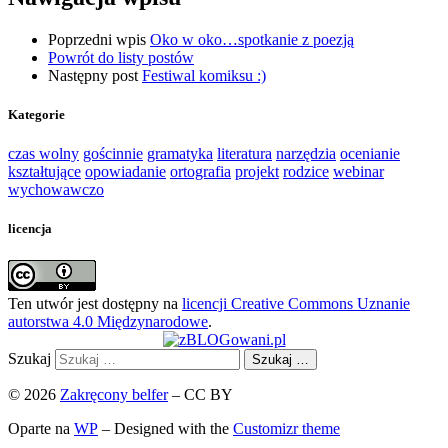
Poprzedni wpis
Oko w oko…spotkanie z poezją
Powrót do listy postów
Następny post
Festiwal komiksu :)
Kategorie
czas wolny
gościnnie
gramatyka
literatura
narzędzia
ocenianie
kształtujące
opowiadanie
ortografia
projekt
rodzice
webinar
wychowawczo
licencja
Ten utwór jest dostępny na
licencji Creative Commons Uznanie
autorstwa 4.0 Międzynarodowe
.
Szukaj
Szukaj …
© 2026
Zakręcony belfer
– CC BY
Oparte na
WP
– Designed with the
Customizr theme