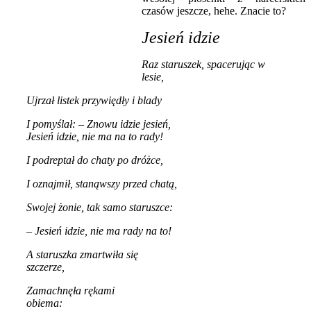
czasów jeszcze, hehe. Znacie to?
Jesień idzie
Raz staruszek, spacerując w
lesie,
Ujrzał listek przywiędły i blady
I pomyślał: – Znowu idzie jesień,
Jesień idzie, nie ma na to rady!
I podreptał do chaty po dróżce,
I oznajmił, stanąwszy przed chatą,
Swojej żonie, tak samo staruszce:
– Jesień idzie, nie ma rady na to!
A staruszka zmartwiła się
szczerze,
Zamachnęła rękami
obiema: