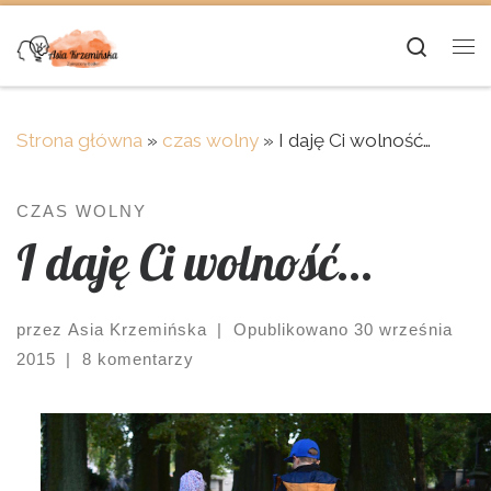
Skip to content
Searc
Me
Strona główna
»
czas wolny
»
I daję Ci wolność…
CZAS WOLNY
I daję Ci wolność…
przez
Asia Krzemińska
|
Opublikowano
30 września
2015
|
8 komentarzy