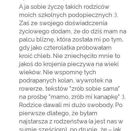
A ja sobie życzę takich rodziców
moich szkolnych podopiecznych :).
Zaś ze swojego doświadczenia
życiowego dodam, że do dziś mam na
palcu bliznę, która została mi po tym,
gdy jako czterolatka próbowałam
kroić chleb. Nie zniechęciło mnie to
jakoś do krojenia pieczywa na wieki
wieków. Nie wspomnę tych
podrapanych kolan, wywrotek na
rowerze, tekstów "zrób sobie sama"
na prośbę "mamo, zrób mi kanapkę" :).
Rodzice dawali mi dużo swobody. Po
pierwsze dlatego, że byłam
najstarsza z rodzeństwa (a jest nas w
sumie sześcioro), po drugie, że – jak