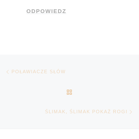
ODPOWIEDZ
Nawigacja wpisu
Poprzedni wpis
POŁAWIACZE SŁÓW
POWRÓT DO LISTY 
N
ŚLIMAK, ŚLIMAK POKAŻ ROGI