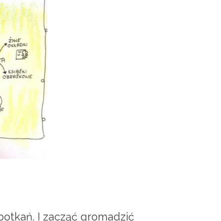
potkań. I zacząć gromadzić