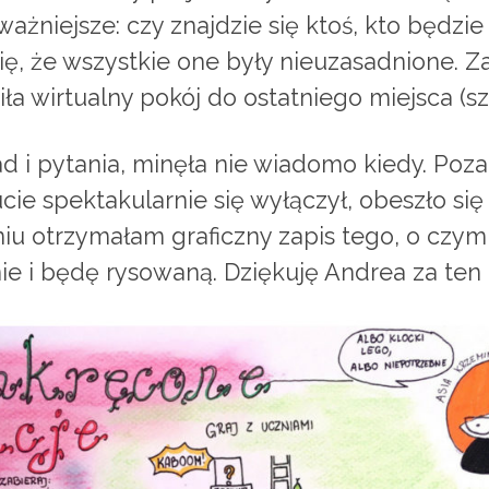
żniejsze: czy znajdzie się ktoś, kto będzie
 się, że wszystkie one były nieuzasadnione.
ła wirtualny pokój do ostatniego miejsca (sz
d i pytania, minęła nie wiadomo kiedy. Poz
cie spektakularnie się wyłączył, obeszło si
iu otrzymałam graficzny zapis tego, o czym
onie i będę rysowaną. Dziękuję Andrea za ten