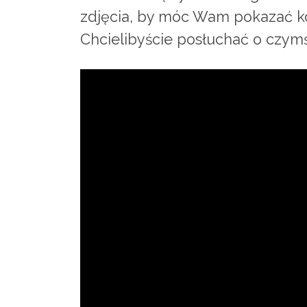
zdjęcia, by móc Wam pokazać ko
Chcielibyście posłuchać o czym