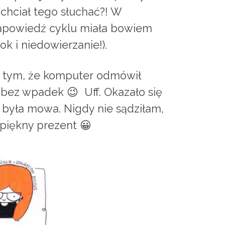
 chciał tego słuchać?! W
 Zapowiedź cyklu miała bowiem
ok i niedowierzanie!).
a tym, że komputer odmówił
ę bez wpadek 😉 Uff. Okazało się
 była mowa. Nigdy nie sądziłam,
 piękny prezent 😀