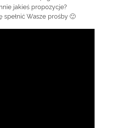
nie jakieś propozycje?
ę spełnić Wasze prośby 🙂