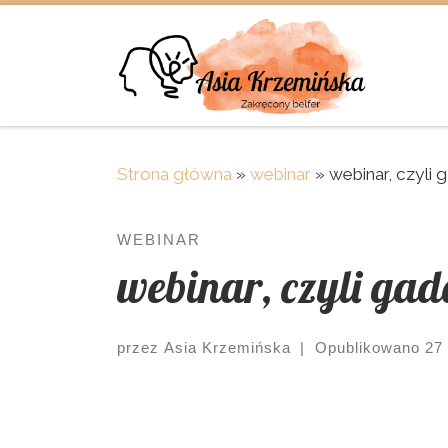
Skip to content
Strona główna
»
webinar
»
webinar, czyli
WEBINAR
webinar, czyli gad
przez
Asia Krzemińska
|
Opublikowano
27