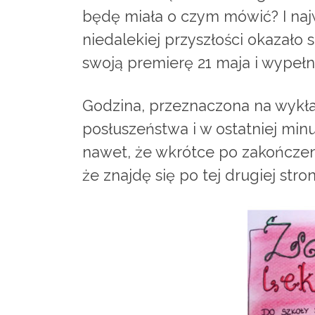
będę miała o czym mówić? I najwa
niedalekiej przyszłości okazało
swoją premierę 21 maja i wypełni
Godzina, przeznaczona na wykła
posłuszeństwa i w ostatniej minu
nawet, że wkrótce po zakończen
że znajdę się po tej drugiej str