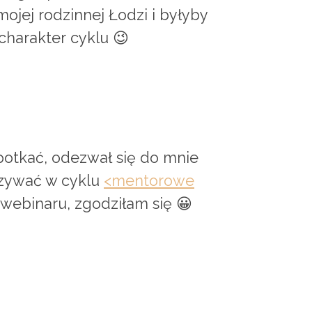
mojej rodzinnej Łodzi i byłyby
 charakter cyklu 😉
potkać, odezwał się do mnie
azywać w cyklu
<mentorowe
 webinaru, zgodziłam się 😀