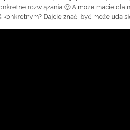
nkretne rozwiązania 🙂 A może macie dla m
ś konkretnym? Dajcie znać, być może uda si