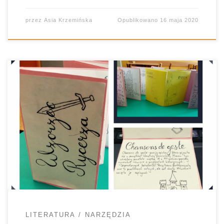
przez
Asia Krzemińska
Opublikowano
16 maja 2020
Nauczycielski świat oszalał na ich punkcie. Proste,
nie wymagające specjalnego przygotowania, ale
mogące zaskoczyć efektem. #Leporello, bo o
nim mowa, zagościło i na naszych zajęciach. Moi
uczniowie chętnie wykonują lapbooki. Rozumieją
tę formę pracy i potrafią się dzięki niej uczyć.
Pomyślałam więc, że może i harmonijkowe
#leporello zyska ich aprobatę. […]
LITERATURA
NARZĘDZIA