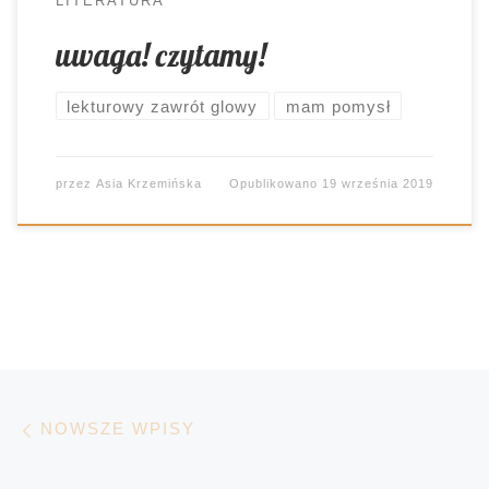
LITERATURA
uwaga! czytamy!
lekturowy zawrót glowy
mam pomysł
przez
Asia Krzemińska
Opublikowano
19 września 2019
Nawigacja po wpisach
Nowsze wpisy
NOWSZE WPISY