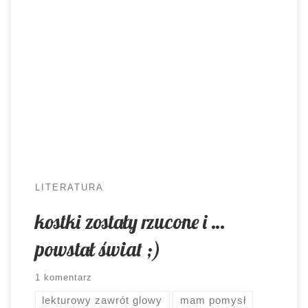
najbardziej zaskakuje mnie w pierwszej klasie
liceum po szkole podstawowej, to byłby to brak
korelacji pomiędzy lekturami na różnych
poziomach. Gimnazjum przyzwyczaiło mnie do
określonych standardów, czas odwyknąć. Do tej
pory było tak, że pierwsza klasa liceum miała już
zarys tego, o czym będziemy […]
LITERATURA
kostki zostały rzucone i …
powstał świat ;)
1 komentarz
lekturowy zawrót glowy
mam pomysł