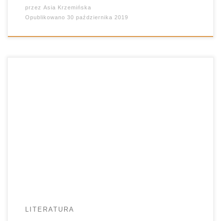
przez
Asia Krzemińska
Opublikowano
30 października 2019
Mitologia grecka. Źródło nieustannych westchnień
jednych i braku zrozumienia innych. Wór, z którego
można wyciągać wciąż i wciąż nowe motywy,
postaci i zdarzenia. Czy wytrzyma próbę starcia z
popkulturą? Lubicie superbohaterów? Tych
występujących w komiksach i wielkich
produkcjach filmowych? Nieszczególnie? A może
wcale ich nie znacie? To, zdaje się, wprost […]
LITERATURA