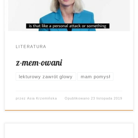
Wykorzystanie memów w trakcie lekcji, to od
jakiegoś czasu dość częste zjawisko. Wielu
nauczycieli chętnie sięga […]
LITERATURA
z-mem-owani
lekturowy zawrót glowy
mam pomysł
przez
Asia Krzemińska
Opublikowano
23 listopada 2019
Lubię omawiać książki, które oddziałują na wiele