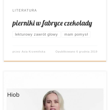
LITERATURA
pierniki w fabryce czekolady
lekturowy zawrót glowy
mam pomysł
przez
Asia Krzemińska
Opublikowano
6 grudnia 2019
Z jakiego świata najwięcej informacji czerpią
młodzi ludzie? Ze świata memów 😀 Oczywiście
to spore uproszczenie, ale przyznajcie, że jest w
nim nieco prawdy. Dlaczego więc nie sięgnąć po
to medium podczas omawiania lektur?