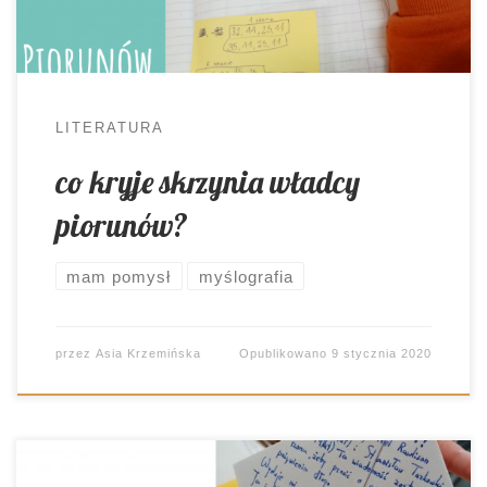
dziecko wyrasta na młodego czytelnika (młodsze
zresztą też). Nawet […]
LITERATURA
co kryje skrzynia władcy
piorunów?
mam pomysł
myślografia
przez
Asia Krzemińska
Opublikowano
9 stycznia 2020
Najbardziej wartościowe zajęcia to takie, które