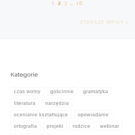
1
2
3
…
16
S
STARSZE WPISY
Kategorie
czas wolny
gościnnie
gramatyka
literatura
narzędzia
ocenianie kształtujące
opowiadanie
ortografia
projekt
rodzice
webinar