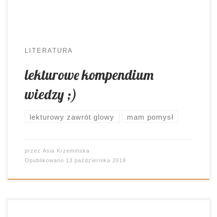
Wspomniane wcześniej zakładki stanowiły mały
krok na […]
LITERATURA
lekturowe kompendium
wiedzy ;)
lekturowy zawrót glowy
mam pomysł
przez
Asia Krzemińska
Opublikowano
13 października 2019
Gdybym miała wskazać jedną rzecz, która