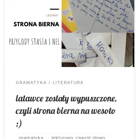
łączą treści z różnych obszarów. Skoro już
omawiamy lekturę, dlaczego nie prowadzić
zagadnień gramatycznych? Klasa szósta kończy
właśnie rozmowę na temat “W pustyni i w
puszczy”. Kilka lekcji z rzędu pracowaliśmy nad
różnymi tematami, poruszanymi na łamach
książki. Wiemy już: jaką dzieci przebyły drogę, […]
GRAMATYKA
LITERATURA
latawce zostały wypuszczone,
czyli strona bierna na wesoło
;)
gramatyka
lekturowy zawrót glowy