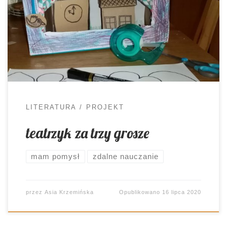
edukacji całkiem niezłe sukcesy. Myślałam o tym,
by taki mieć. Nie udało się. Nie tylko ze względu
na koszty. A tymczasem Panienka… domowy
teatrzyk Moja osobista córka w trakcie izolacji
społecznej niezwykle się rozwinęła. Być […]
LITERATURA
PROJEKT
teatrzyk za trzy grosze
mam pomysł
zdalne nauczanie
przez
Asia Krzemińska
Opublikowano
16 lipca 2020