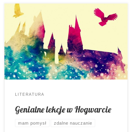
Kiedy pisałam ostatnio o wychodzeniu ze strefy
własnego komfortu, nie dodałam jednej ważnej
informacji. Chyba moja podświadomość
zadecydowała za mnie, bo od rozważań na ten
temat zaczął powstawać pierwotny szkic.
Ostatecznie jednak myśli pobiegły innym torem i
pewien aspekt, myślę, że znaczący, mojej pracy
umknął. Nic jednak straconego, mogę wrócić […]
LITERATURA
Genialne lekcje w Hogwarcie
mam pomysł
zdalne nauczanie