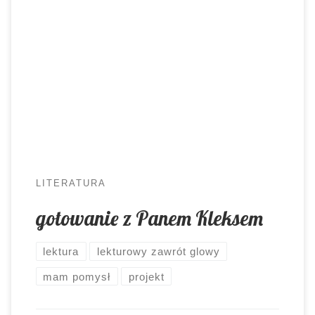
zmysłów. Tym jest to istotniejsze, im młodsi
uczniowie zabierają się ze mną w lekturową
podróż. A jeśli naszym pierwszym, wspólnym
tytułem jest “Akademia Pana Kleksa”, można
spodziewać się totalnego szaleństwa. Lekcja
kleksografii, geografia z globusem zamiast piłki
czy wyplatanie liter to tylko niektóre […]
LITERATURA
gotowanie z Panem Kleksem
lektura
lekturowy zawrót glowy
mam pomysł
projekt