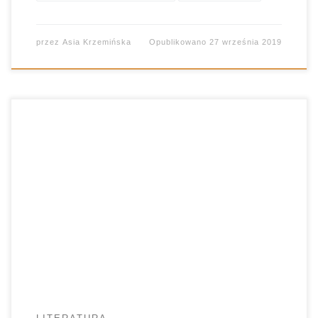
przez
Asia Krzemińska
Opublikowano
27 września 2019
Czytanie nie należny do ulubionych czynności
przeciętnego nastolatka. Oczywiście, zdarzają się
chlubne wyjątki, ale…wyjątek nie potwierdza
reguły. Co zatem zrobić, by lektura była nie tylko
przyjemna, ale i pożyteczna? Od dawna szukam
recepty na to, by uczniowie chcieli czytać. O ile są
zespoły, w których nie stanowi to kłopotu, o […]