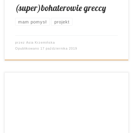
(super)bohaterowie greccy
mam pomysł
projekt
przez
Asia Krzemińska
Opublikowano
17 października 2019
Pamiętacie zakładki z pytaniami? Takie, które
miały spowodować, że uczniowie z większą
uważnością zagłębią się w tekst literacki?
Przyszedł czas, by ponownie je wykorzystać. Jak?
Z przytupem! O tym, by tworzyć zbiór
najważniejszych informacji, związanych z
określona lekturą, myślałam już od jakiegoś czasu.