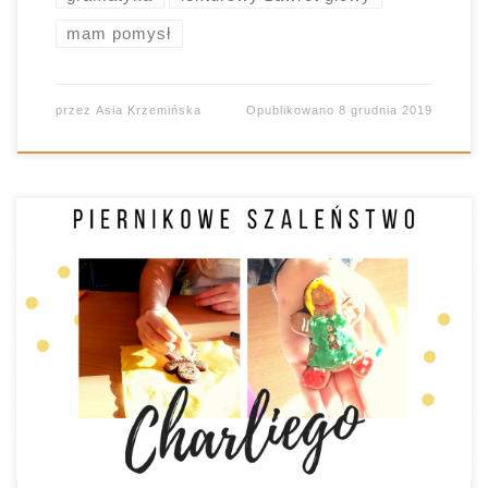
mam pomysł
przez
Asia Krzemińska
Opublikowano
8 grudnia 2019
Wiecie za co lubię najbardziej pracę z dziećmi w
szkole podstawowej? Za wszystkie szaleństwa,
które mogę realizować w ramach zajęć! W myśl
zasady: im starsi uczniowie, tym mniej
spektakularnych aktywności można podejmować
😉 lekturowe szaleństwa “Charlie i fabryka
czekolady”. Jedna z moich ulubionych lektur. Nic
więc dziwnego, że po raz […]