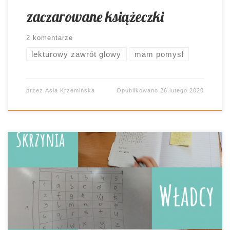
zaczarowane książeczki
2 komentarze
lekturowy zawrót glowy
mam pomysł
przez
Asia Krzemińska
Opublikowano
26 lutego 2020
Czasami człowiek porywa się na omawianie
lektury, która nie jest specjalnie popularna. I
wspaniale. Istniej bowiem pełna dowolność do
doborze form i metod pracy. A zresztą, czy ona
przypadkiem nie istniej zawsze? przetestowane-
zaakceptowane 😉 Jak to dobrze, że moje starsze