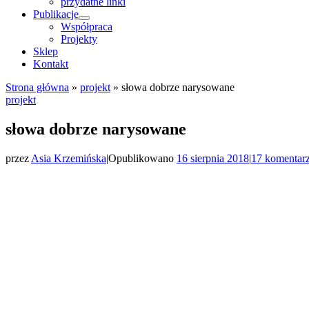
przydatne linki
Publikacje
Współpraca
Projekty
Sklep
Kontakt
Strona główna
»
projekt
»
słowa dobrze narysowane
projekt
słowa dobrze narysowane
przez
Asia Krzemińska
|
Opublikowano
16 sierpnia 2018
|
17 komentar