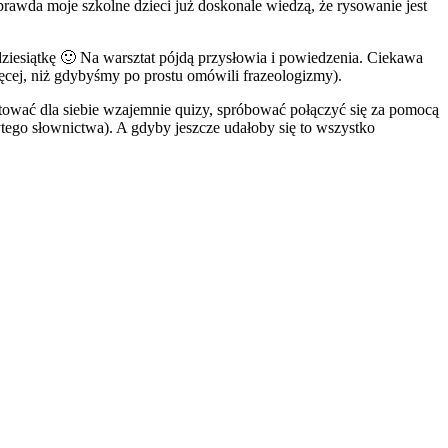
rawda moje szkolne dzieci już doskonale wiedzą, że rysowanie jest
ziesiątkę 🙂 Na warsztat pójdą przysłowia i powiedzenia. Ciekawa
więcej, niż gdybyśmy po prostu omówili frazeologizmy).
tować dla siebie wzajemnie quizy, spróbować połączyć się za pomocą
tego słownictwa). A gdyby jeszcze udałoby się to wszystko