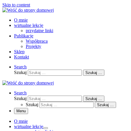
Skip to content
O mnie
wirtualne lekcje
przydatne linki
Publikacje
Współpraca
Projekty
Sklep
Kontakt
Search
Szukaj
Szukaj …
Search
Szukaj
Szukaj …
Szukaj
Szukaj …
Menu
O mnie
wirtualne lekcje