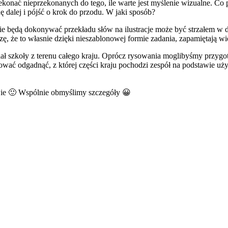
konać nieprzekonanych do tego, ile warte jest myślenie wizualne. Co p
ę dalej i pójść o krok do przodu. W jaki sposób?
e będą dokonywać przekładu słów na ilustracje może być strzałem w d
liczę, że to własnie dzięki nieszablonowej formie zadania, zapamiętają 
iał szkoły z terenu całego kraju. Oprócz rysowania moglibyśmy przygo
wać odgadnąć, z której części kraju pochodzi zespół na podstawie uży
stwie 🙂 Wspólnie obmyślimy szczegóły 😀