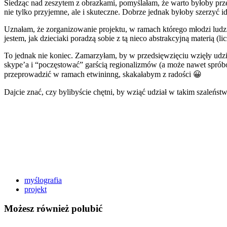
Siedząc nad zeszytem z obrazkami, pomyślałam, że warto byłoby prze
nie tylko przyjemne, ale i skuteczne. Dobrze jednak byłoby szerzyć id
Uznałam, że zorganizowanie projektu, w ramach którego młodzi ludzi
jestem, jak dzieciaki poradzą sobie z tą nieco abstrakcyjną materią (
To jednak nie koniec. Zamarzyłam, by w przedsięwzięciu wzięły udz
skype’a i “poczęstować” garścią regionalizmów (a może nawet spróbo
przeprowadzić w ramach etwininng, skakałabym z radości 😀
Dajcie znać, czy bylibyście chętni, by wziąć udział w takim szaleń
myślografia
projekt
Możesz również polubić