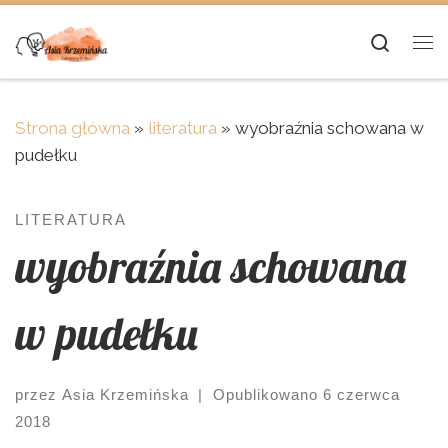
Skip to content
Searc
Me
Strona główna
»
literatura
»
wyobraźnia schowana w
pudełku
LITERATURA
wyobraźnia schowana
w pudełku
przez
Asia Krzemińska
|
Opublikowano
6 czerwca
2018