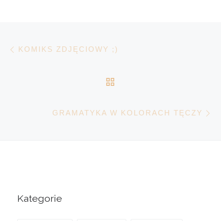
Nawigacja wpisu
Poprzedni wpis
KOMIKS ZDJĘCIOWY ;)
POWRÓT DO LISTY 
N
GRAMATYKA W KOLORACH TĘCZY
Kategorie