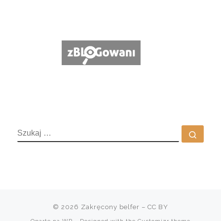
SZUKAJ
Szuka
© 2026
Zakręcony belfer
– CC BY
Oparte na
WP
– Designed with the
Customizr theme