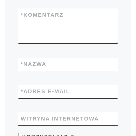
*
KOMENTARZ
*
NAZWA
*
ADRES E-MAIL
WITRYNA INTERNETOWA