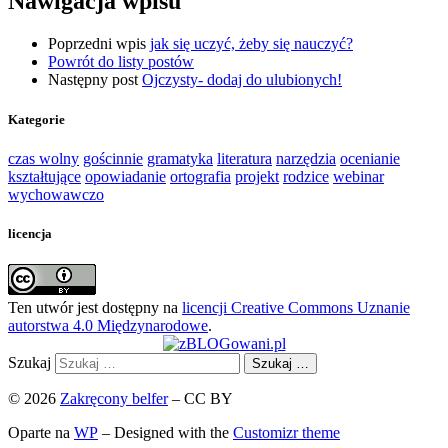
Nawigacja wpisu
Poprzedni wpis
jak się uczyć, żeby się nauczyć?
Powrót do listy postów
Następny post
Ojczysty- dodaj do ulubionych!
Kategorie
czas wolny
gościnnie
gramatyka
literatura
narzędzia
ocenianie
kształtujące
opowiadanie
ortografia
projekt
rodzice
webinar
wychowawczo
licencja
Ten utwór jest dostępny na
licencji Creative Commons Uznanie
autorstwa 4.0 Międzynarodowe
.
Szukaj
Szukaj …
© 2026
Zakręcony belfer
– CC BY
Oparte na
WP
– Designed with the
Customizr theme