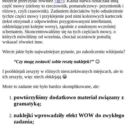
możecie przeczytać również
<tu>
). Każda barwa oznaczała inną
część mowy (zielony to rzeczownik, pomarańczowy- przymiotnik i
różowy, czyli czasownik). Zadaniem dzieciaków było odnalezienie
tychże części mowy i przyklejenie pod nimi kolorowych karteczek
(tekst otrzymali z odpowiednio przygotowanymi interliniami,
oddzielającymi kolejne wersy), zgodnie z ustalonym wcześniej
schematem. Skoncentrowaliśmy się na tych częściach mowy, o
których mówiliśmy od września, chociaż uczniowie potrafią
wskazać również inne.
Wiecie jakie było najważniejsze pytanie, po zakończeniu wklejania?
“Czy mogę zostawić sobie resztę naklejek?”
😉
I poobklejali zeszyty w różnych nieoczekiwanych miejscach, ale to
ich zeszyty, więc niech obklejają 😀
Może to zadanie nie było bardzo skomplikowane, ale:
powtórzyliśmy dodatkowo materiał związany z
gramatyką;
naklejki wprowadziły efekt WOW do zwykłego
zadania;