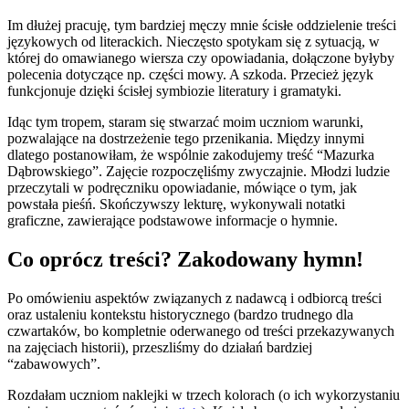
Im dłużej pracuję, tym bardziej męczy mnie ścisłe oddzielenie treści
językowych od literackich. Nieczęsto spotykam się z sytuacją, w
której do omawianego wiersza czy opowiadania, dołączone byłyby
polecenia dotyczące np. części mowy. A szkoda. Przecież język
funkcjonuje dzięki ścisłej symbiozie literatury i gramatyki.
Idąc tym tropem, staram się stwarzać moim uczniom warunki,
pozwalające na dostrzeżenie tego przenikania. Między innymi
dlatego postanowiłam, że wspólnie zakodujemy treść “Mazurka
Dąbrowskiego”. Zajęcie rozpoczęliśmy zwyczajnie. Młodzi ludzie
przeczytali w podręczniku opowiadanie, mówiące o tym, jak
powstała pieśń. Skończywszy lekturę, wykonywali notatki
graficzne, zawierające podstawowe informacje o hymnie.
Co oprócz treści? Zakodowany hymn!
Po omówieniu aspektów związanych z nadawcą i odbiorcą treści
oraz ustaleniu kontekstu historycznego (bardzo trudnego dla
czwartaków, bo kompletnie oderwanego od treści przekazywanych
na zajęciach historii), przeszliśmy do działań bardziej
“zabawowych”.
Rozdałam uczniom naklejki w trzech kolorach (o ich wykorzystaniu