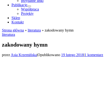
przydatne linki
Publikacje
Współpraca
Projekty
Sklep
Kontakt
Strona główna
»
literatura
»
zakodowany hymn
literatura
zakodowany hymn
przez
Asia Krzemińska
|
Opublikowano
19 lutego 2018
|
1 komentarz