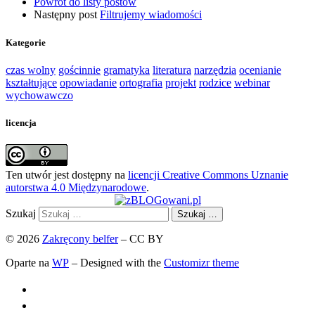
Powrót do listy postów
Następny post
Filtrujemy wiadomości
Kategorie
czas wolny
gościnnie
gramatyka
literatura
narzędzia
ocenianie
kształtujące
opowiadanie
ortografia
projekt
rodzice
webinar
wychowawczo
licencja
Ten utwór jest dostępny na
licencji Creative Commons Uznanie
autorstwa 4.0 Międzynarodowe
.
Szukaj
Szukaj …
© 2026
Zakręcony belfer
– CC BY
Oparte na
WP
– Designed with the
Customizr theme