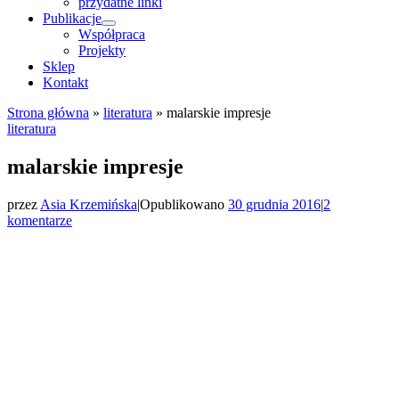
przydatne linki
Publikacje
Współpraca
Projekty
Sklep
Kontakt
Strona główna
»
literatura
»
malarskie impresje
literatura
malarskie impresje
przez
Asia Krzemińska
|
Opublikowano
30 grudnia 2016
|
2
komentarze