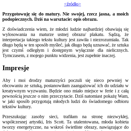
<źródło>
Przygotowuję się do matury. Nie swojej, rzecz jasna, a moich
podopiecznych. Dziś na warsztacie: opis obrazu.
Z doświadczenia wiem, że młodzi ludzie najbardziej obawiają się
wylosowania na maturze ustnej obrazu/ plakatu. Sądzą, że
interpretacja takiego tekstu kultury jest zawiła i niezrozumiała. Tak
długo będą w ten sposób myśleć, jak długo będą uznawać, że sztuka
jest czymś odległym i dostępnym wyłącznie dla nielicznych.
Tymczasem, z mojego punktu widzenia, jest zupełnie inaczej.
Impresje
Aby i moi drodzy maturzyści poczuli się nieco pewniej w
obcowaniu ze sztuką, postanowiłam zaangażować ich do udziału w
kreatywnym wyzwaniu. Będzie ono miało miejsce w ferie i z całą
pewnością jeszcze o nim przeczytacie. Dziś natomiast pokażę Wam,
w jaki sposób przygotują młodych ludzi do świadomego odbioru
tekstów kultury.
Przeszukując zasoby sieci, trafiłam na stronę niezwykłej,
współczesnej artystki, Iris Scott. Ta utalentowana, młoda kobieta
tworzy energetyczne, na wskroś świetliste obrazy, nawiązujące do