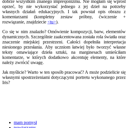
dobrze wszystkim znanego impresjonizmu. Nie mogłam się wprost
oprzeć, by nie wykorzystać jednego z jej dzieł na potrzeby
własnych działań edukacyjnych. I tak powstał opis obrazu z
komentarzami (kompletny zestaw próbny, ćwiczenie +
rozwiązanie, znajdziecie
<tu>
).
Co się w nim znalazło? Omówienie kompozycji, barw, elementów
dynamicznych. Szczególnie zaakcentowana została rola światła oraz
znaczenie miejskiej przestrzeni. Całości dopełniła interpretacja
niesionego przesłania. Aby uczniom łatwiej było tworzyć własne
teksty omawiające dzieła sztuki, na marginesach umieściłam
komentarze, w których dodatkowo akcentuję elementy, na które
należy zwrócić uwagę.
Jak myślicie? Warto w ten sposób pracować? A może podzielicie się
własnymi spostrzeżeniami dotyczącymi portretu wykonanego przez
Iris?
mam pomysł
powtarzamy