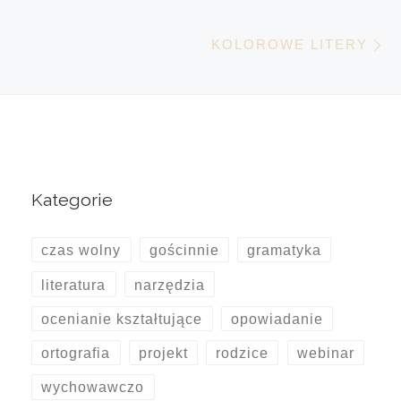
N
KOLOROWE LITERY
Kategorie
czas wolny
gościnnie
gramatyka
literatura
narzędzia
ocenianie kształtujące
opowiadanie
ortografia
projekt
rodzice
webinar
wychowawczo