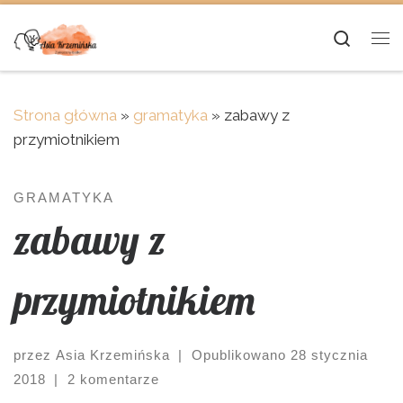
Skip to content
Searc
Me
Strona główna
»
gramatyka
»
zabawy z
przymiotnikiem
GRAMATYKA
zabawy z
przymiotnikiem
przez
Asia Krzemińska
|
Opublikowano
28 stycznia
2018
|
2 komentarze