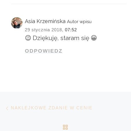
Asia Krzemińska
Autor wpisu
29 stycznia 2018,
07:52
😉 Dziękuję, staram się 😀
ODPOWIEDZ
Nawigacja wpisu
Poprzedni wpis
NAKLEJKOWE ZDANIE W CENIE
POWRÓT DO LISTY 