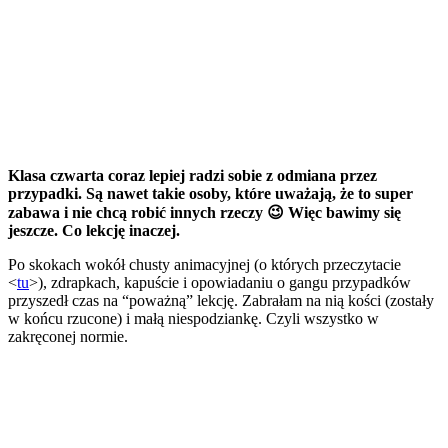
Klasa czwarta coraz lepiej radzi sobie z odmiana przez
przypadki. Są nawet takie osoby, które uważają, że to super
zabawa i nie chcą robić innych rzeczy 😉 Więc bawimy się
jeszcze. Co lekcję inaczej.
Po skokach wokół chusty animacyjnej (o których przeczytacie
<
tu
>), zdrapkach, kapuście i opowiadaniu o gangu przypadków
przyszedł czas na “poważną” lekcję. Zabrałam na nią kości (zostały
w końcu rzucone) i małą niespodziankę. Czyli wszystko w
zakręconej normie.