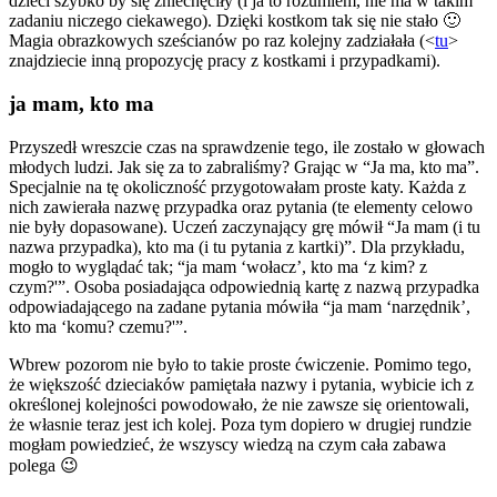
dzieci szybko by się zniechęciły (i ja to rozumiem, nie ma w takim
zadaniu niczego ciekawego). Dzięki kostkom tak się nie stało 🙂
Magia obrazkowych sześcianów po raz kolejny zadziałała (<
tu
>
znajdziecie inną propozycję pracy z kostkami i przypadkami).
ja mam, kto ma
Przyszedł wreszcie czas na sprawdzenie tego, ile zostało w głowach
młodych ludzi. Jak się za to zabraliśmy? Grając w “Ja ma, kto ma”.
Specjalnie na tę okoliczność przygotowałam proste katy. Każda z
nich zawierała nazwę przypadka oraz pytania (te elementy celowo
nie były dopasowane). Uczeń zaczynający grę mówił “Ja mam (i tu
nazwa przypadka), kto ma (i tu pytania z kartki)”. Dla przykładu,
mogło to wyglądać tak; “ja mam ‘wołacz’, kto ma ‘z kim? z
czym?'”. Osoba posiadająca odpowiednią kartę z nazwą przypadka
odpowiadającego na zadane pytania mówiła “ja mam ‘narzędnik’,
kto ma ‘komu? czemu?'”.
Wbrew pozorom nie było to takie proste ćwiczenie. Pomimo tego,
że większość dzieciaków pamiętała nazwy i pytania, wybicie ich z
określonej kolejności powodowało, że nie zawsze się orientowali,
że własnie teraz jest ich kolej. Poza tym dopiero w drugiej rundzie
mogłam powiedzieć, że wszyscy wiedzą na czym cała zabawa
polega 😉