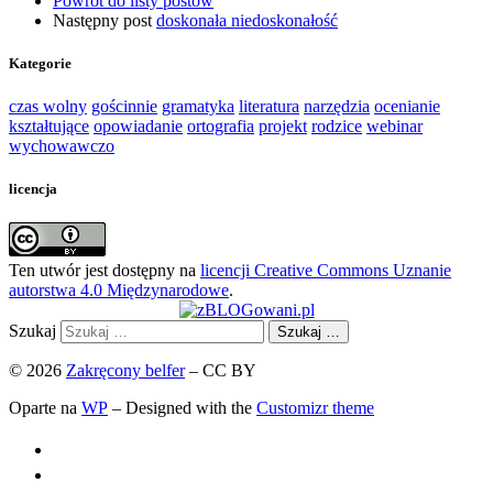
Powrót do listy postów
Następny post
doskonała niedoskonałość
Kategorie
czas wolny
gościnnie
gramatyka
literatura
narzędzia
ocenianie
kształtujące
opowiadanie
ortografia
projekt
rodzice
webinar
wychowawczo
licencja
Ten utwór jest dostępny na
licencji Creative Commons Uznanie
autorstwa 4.0 Międzynarodowe
.
Szukaj
Szukaj …
© 2026
Zakręcony belfer
– CC BY
Oparte na
WP
– Designed with the
Customizr theme