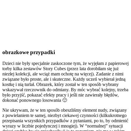
obrazkowe przypadki
Dzieci nie były specjalnie zaskoczone tym, że wyjęłam z papierowej
torby kilka zestawów Story Cubes (przez lata dorobiłam się już
niezłej kolekcji, ale wciąż mam ochotę na więcej). Zadanie z nimi
związane było proste, ale i skuteczne. Każdy uczeń wybierał jedną
kostkę i nią turlał. Obrazek, który został w ten sposób wybrany
wskazywał rzeczownik do odmiany. By móc wybrać kolejny, trzeba
było przyjść, pokazać efekty pracy i jeśli nie zawierały błędów,
dokonać ponownego losowania 🙂
Nie ukrywam, że w ten sposób obeszliśmy element nudy, związany
z powielaniem te samej, niezbyt ciekawej czynności (kilkukrotnego
przepisania wszystkich przypadków z pytaniami, po to, by odmienić
wyrazy w liczbie pojedynczej i mnogiej). W “normalnej” sytuacji