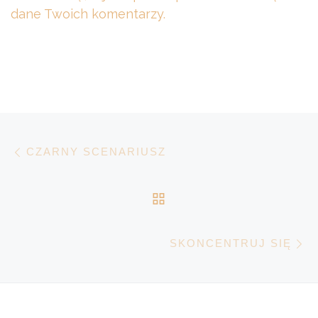
dane Twoich komentarzy.
Nawigacja wpisu
Poprzedni wpis
CZARNY SCENARIUSZ
POWRÓT DO LISTY 
N
SKONCENTRUJ SIĘ