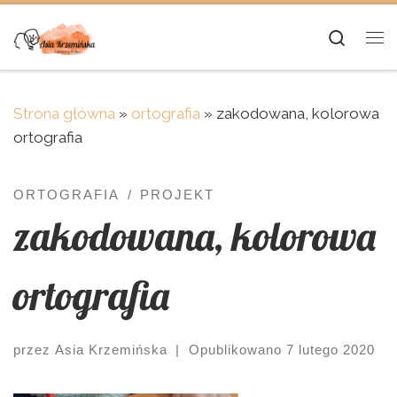
Skip to content
Searc
Me
Strona główna
»
ortografia
»
zakodowana, kolorowa
ortografia
ORTOGRAFIA
PROJEKT
zakodowana, kolorowa
ortografia
przez
Asia Krzemińska
|
Opublikowano
7 lutego 2020