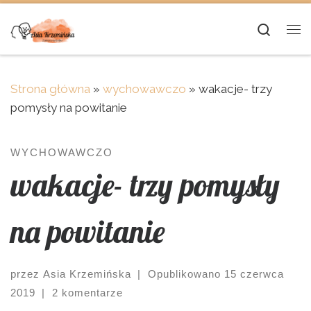
Skip to content
Searc
Me
Strona główna
»
wychowawczo
»
wakacje- trzy
pomysły na powitanie
WYCHOWAWCZO
wakacje- trzy pomysły
na powitanie
przez
Asia Krzemińska
|
Opublikowano
15 czerwca
2019
|
2 komentarze