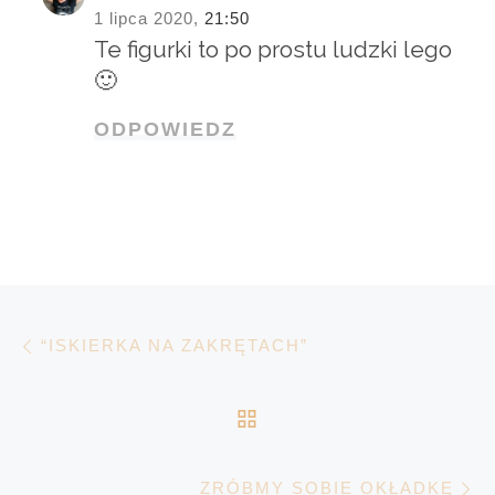
1 lipca 2020,
21:50
Te figurki to po prostu ludzki lego
🙂
ODPOWIEDZ
Nawigacja wpisu
Poprzedni wpis
“ISKIERKA NA ZAKRĘTACH”
POWRÓT DO LISTY 
N
ZRÓBMY SOBIE OKŁADKĘ