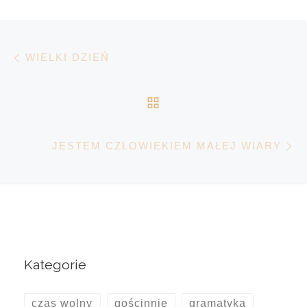
Nawigacja wpisu
Poprzedni wpis
WIELKI DZIEŃ
POWRÓT DO LISTY 
N
JESTEM CZŁOWIEKIEM MAŁEJ WIARY
Kategorie
czas wolny
gościnnie
gramatyka