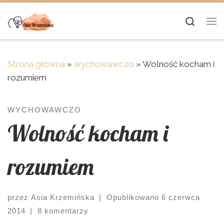
Skip to content
Searc
Me
Strona główna
»
wychowawczo
»
Wolność kocham i
rozumiem
WYCHOWAWCZO
Wolność kocham i
rozumiem
przez
Asia Krzemińska
|
Opublikowano
6 czerwca
2014
|
8 komentarzy