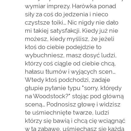
wymiar imprezy. Harówka ponad
siły za coś do jedzenia i nieco
czystsze toiki… Nic nigdy nie dało
mi takiej satysfakcji. Kiedy już nie
możesz, kiedy myślisz, że jeżeli
ktoś do ciebie podejdzie to
wybuchniesz, masz dosyć ludzi,
którzy coś ciągle od ciebie chcą,
hałasu tłumów i wyjących scen…
Wtedy ktoś podchodzi, zadaje
głupie pytanie typu "sorry, którędy
na Woodstock?" stojąc pod główną
sceną… Podnosisz głowę i widzisz
te uśmiechnięte twarze, ludzi
którzy się bawią i chcą cię wciągnąć
w ta zabawę, uśmiechasz się każdą