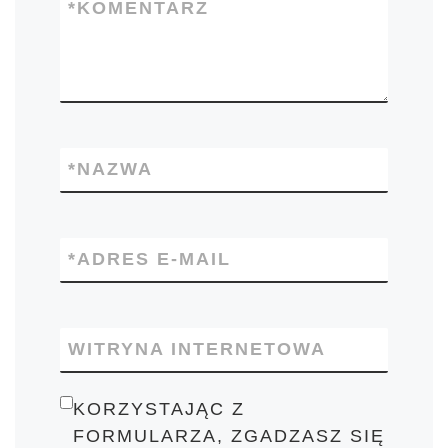
*
KOMENTARZ
*
NAZWA
*
ADRES E-MAIL
WITRYNA INTERNETOWA
KORZYSTAJĄC Z
FORMULARZA, ZGADZASZ SIĘ