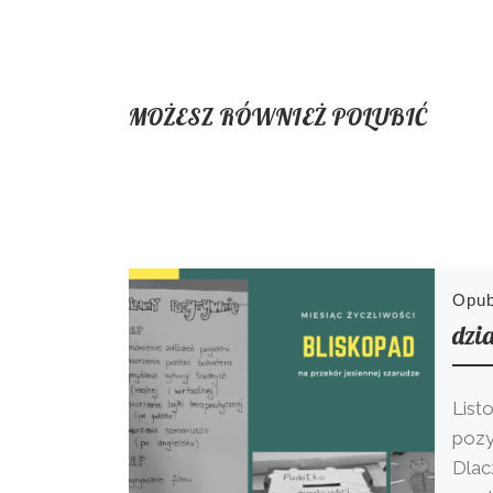
MOŻESZ RÓWNIEŻ POLUBIĆ
Opu
dzi
List
pozy
Dlac