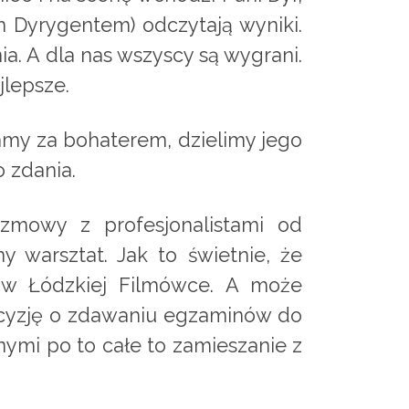
 Dyrygentem) odczytają wyniki.
nia. A dla nas wszyscy są wygrani.
jlepsze.
amy za bohaterem, dzielimy jego
 zdania.
ozmowy z profesjonalistami od
ny warsztat. Jak to świetnie, że
w Łódzkiej Filmówce. A może
ecyzję o zdawaniu egzaminów do
nymi po to całe to zamieszanie z