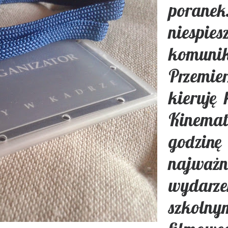
pora
niespi
komun
Przemie
kieruję
Kinemat
godzi
najwa
wydarz
szkoln