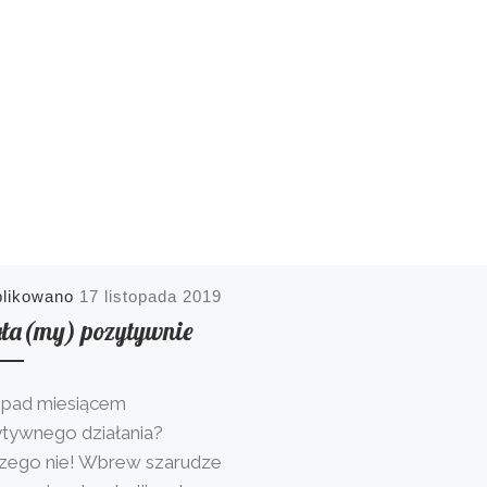
blikowano
17 listopada 2019
ała(my) pozytywnie
opad miesiącem
tywnego działania?
zego nie! Wbrew szarudze