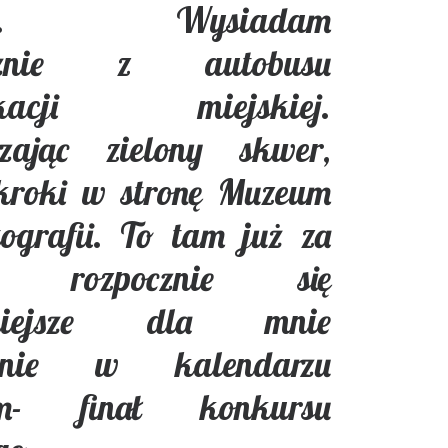
nek. Wysiadam
esznie z autobusu
ikacji miejskiej.
rzając zielony skwer,
 kroki w stronę Muzeum
ografii. To tam już za
nę rozpocznie się
żniejsze dla mnie
enie w kalendarzu
ym- finał konkursu