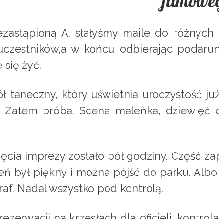
filmowe
ezastąpioną A. słałyśmy maile do różnych 
uczestników,a w końcu odbierając podarun
 się żyć.
ł taneczny, który uświetnia uroczystość już
ć. Zatem próba. Scena maleńka, dziewięć o
zęcia imprezy zostało pół godziny. Część za
ień był piękny i można pójść do parku. Alb
f. Nadal wszystko pod kontrolą.
rezerwacji na krzesłach dla oficjeli, kontrol