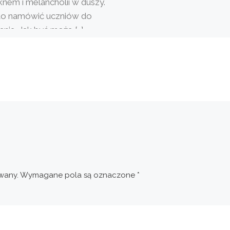
knem i melancholii w duszy.
o namówić uczniów do
łania. Jak być może […]
wany.
Wymagane pola są oznaczone
*