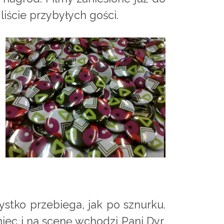
iście przybyłych gości.
stko przebiega, jak po sznurku.
niec i na scenę wchodzi Pani Dyr,