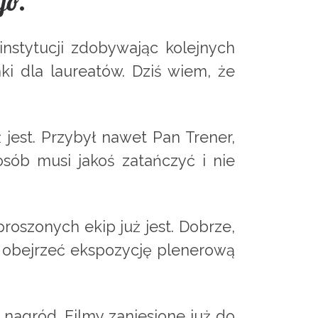
go.
instytucji zdobywając kolejnych
ki dla laureatów. Dziś wiem, że
 jest. Przybył nawet Pan Trener,
sób musi jakoś zatańczyć i nie
proszonych ekip już jest. Dobrze,
o obejrzeć ekspozycję plenerową
a nagród. Filmy zaniesione już do