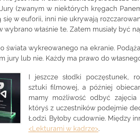
Jury (zwanym w niektórych kręgach Panem
ą się w euforii, inni nie ukrywają rozczarowa
w wybrano właśnie te. Zatem musiały być na
 do świata wykreowanego na ekranie. Podąż
 jury lub nie. Każdy ma prawo do własnego
I jeszcze słodki poczęstunek, r
sztuki filmowej, a później obieca
mamy możliwość odbyć zajęcia 
któryś z uczestników podejmie d
Łodzi. Byłoby cudownie. Między in
<Lekturami w kadrze>
.