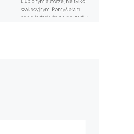
ulubionym autorze, nie tylko
wakacyjnym. Pomyślałam
sobie jednak, że po porządku
warto byłoby naszkicować, […]