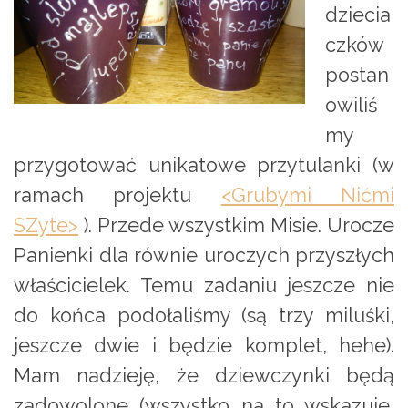
dziecia
czków
postan
owiliś
my
przygotować unikatowe przytulanki (w
ramach projektu
<Grubymi Nićmi
SZyte>
). Przede wszystkim Misie. Urocze
Panienki dla równie uroczych przyszłych
właścicielek. Temu zadaniu jeszcze nie
do końca podołaliśmy (są trzy miluśki,
jeszcze dwie i będzie komplet, hehe).
Mam nadzieję, że dziewczynki będą
zadowolone (wszystko na to wskazuje,