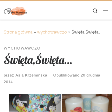
Skip to content
Searc
Me
Strona główna
»
wychowawczo
»
Święta,Święta…
WYCHOWAWCZO
Święta,Święta…
przez
Asia Krzemińska
|
Opublikowano
20 grudnia
2014