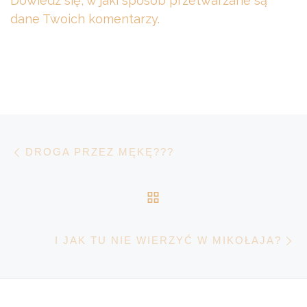
Dowiedz się, w jaki sposób przetwarzane są
dane Twoich komentarzy.
Nawigacja wpisu
Poprzedni wpis
DROGA PRZEZ MĘKĘ???
POWRÓT DO LISTY 
N
I JAK TU NIE WIERZYĆ W MIKOŁAJA?