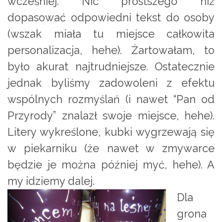
wcześniej. Nic prostszego niż
dopasować odpowiedni tekst do osoby
(wszak miała tu miejsce całkowita
personalizacja, hehe). Żartowałam, to
było akurat najtrudniejsze. Ostatecznie
jednak byliśmy zadowoleni z efektu
wspólnych rozmyślań (i nawet “Pan od
Przyrody” znalazł swoje miejsce, hehe).
Litery wykreślone, kubki wygrzewają się
w piekarniku (że nawet w zmywarce
będzie je można później myć, hehe). A
my idziemy dalej.
Dla
grona