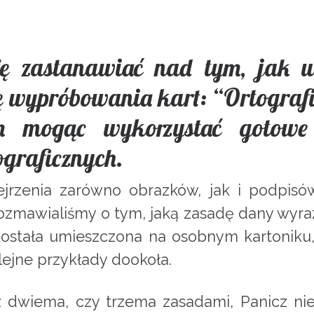
ę zastanawiać nad tym, jak ug
ę wypróbowania kart: “Ortograf
m mogąc wykorzystać gotowe 
ograficznych.
rzenia zarówno obrazków, jak i podpisów
ozmawialiśmy o tym, jaką zasadę dany wyraz
ła została umieszczona na osobnym kartonik
lejne przykłady dookoła.
 dwiema, czy trzema zasadami, Panicz nie