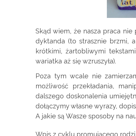
Skąd wiem, że nasza praca nie 
dyktanda (to strasznie brzmi, 
krótkimi, żartobliwymi teksta
wariatka aż się wzruszyła).
Poza tym wcale nie zamierzam
możliwość przekładania, mani
dalszego doskonalenia umiejętn
dołączymy własne wyrazy, dopis
A jakie są Wasze sposoby na nau
Wpis z cyklu promującego rodzi