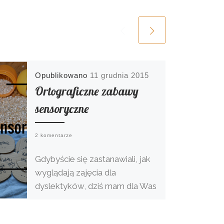
Opublikowano
11 grudnia 2015
Ortograficzne zabawy
sensoryczne
2 komentarze
Gdybyście się zastanawiali, jak
wyglądają zajęcia dla
dyslektyków, dziś mam dla Was
odpowiedź. W taki sposób
pracujemy nad opanowaniem