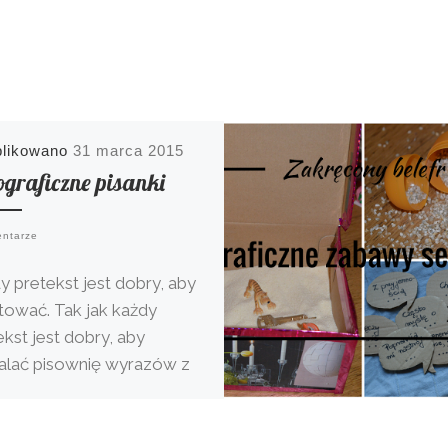
blikowano
31 marca 2015
ograficzne pisanki
entarze
y pretekst jest dobry, aby
tować. Tak jak każdy
ekst jest dobry, aby
alać pisownię wyrazów z
nością ortograficzną. A, że
…]