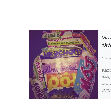
Opu
Ort
3 kom
Każd
świę
pret
utrw
trud
idą [