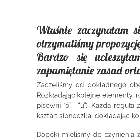
Właśnie zaczynałam si
otrzymaliśmy propozycj
Bardzo się ucieszyła
zapamiętanie zasad ort
Zaczęliśmy od dokładnego obej
Rozkładając kolejne elementy, r
pisowni “ó” i “u”). Każda regu
kształt słoneczka, dokładając ko
Dopóki mieliśmy do czynienia z