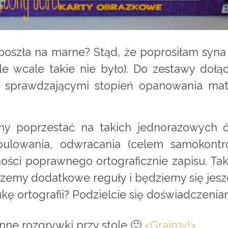
poszła na marne? Stąd, że poprosiłam syna
ale wcale takie nie było). Do zestawy doł
mi sprawdzającymi stopień opanowania mat
y poprzestać na takich jednorazowych ć
pulowania, odwracania (celem samokontrol
ości poprawnego ortograficznie zapisu. Ta
zemy dodatkowe reguły i będziemy się jeszc
kę ortografii? Podzielcie się doświadczenia
nne rozgrywki przy stole 🙂
<Grajmy!>