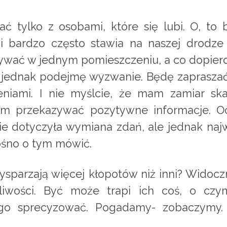
tylko z osobami, które się lubi. O, to by
 i bardzo często stawia na naszej drodze 
ywać w jednym pomieszczeniu, a co dopiero
e jednak podejmę wyzwanie. Będę zapraszać
eniami. I nie myślcie, że mam zamiar ska
m przekazywać pozytywne informacje. Ocz
e dotyczyła wymiana zdań, ale jednak naj
łośno o tym mówić.
zysparzają więcej kłopotów niż inni? Widocz
pliwości. Być może trapi ich coś, o c
tego sprecyzować. Pogadamy- zobaczymy. Z