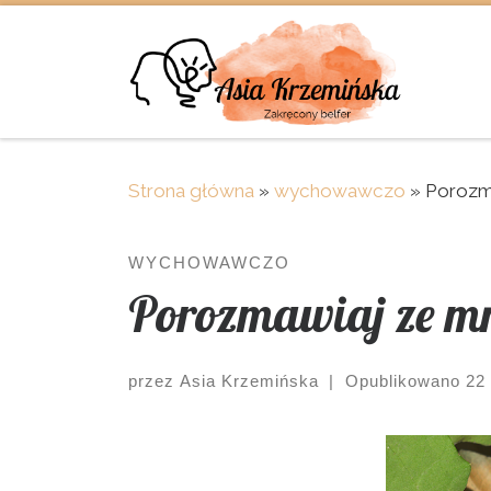
Skip to content
Strona główna
»
wychowawczo
»
Porozm
WYCHOWAWCZO
Porozmawiaj ze m
przez
Asia Krzemińska
|
Opublikowano
22