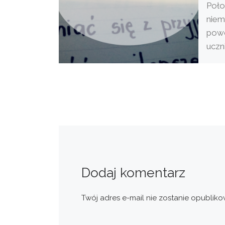
Poło
niem
powo
uczn
miej
nie [
Dodaj komentarz
Twój adres e-mail nie zostanie opubliko