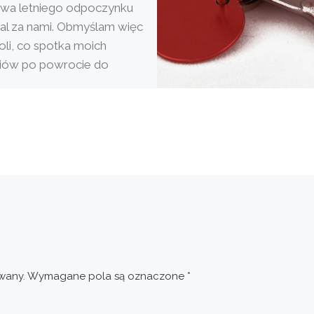
wa letniego odpoczynku
al za nami. Obmyślam więc
li, co spotka moich
iów po powrocie do
sca na “sz”, którego nazwy
…]
wany.
Wymagane pola są oznaczone
*