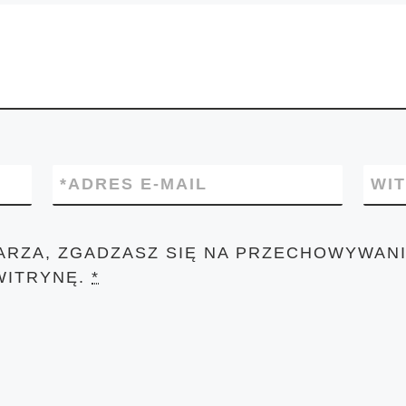
*
ADRES E-MAIL
WI
ARZA, ZGADZASZ SIĘ NA PRZECHOWYWANI
WITRYNĘ.
*