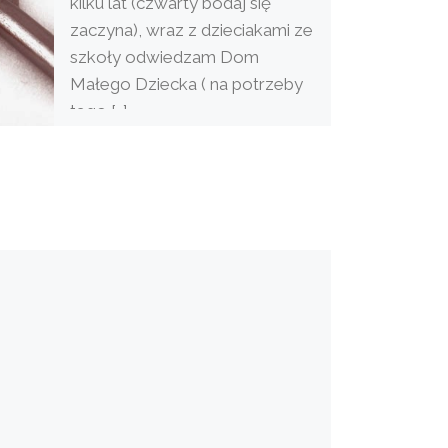
kilku lat (czwarty bodaj się
zaczyna), wraz z dzieciakami ze
szkoły odwiedzam Dom
Małego Dziecka ( na potrzeby
tego […]