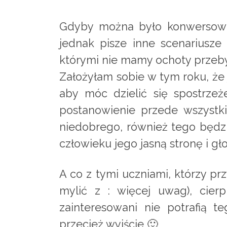
Gdyby można było konwersować 
jednak pisze inne scenariusze
którymi nie mamy ochoty przeb
Założyłam sobie w tym roku, ż
aby móc dzielić się spostrzeż
postanowienie przede wszystki
niedobrego, również tego będzi
człowieku jego jasną stronę i g
A co z tymi uczniami, którzy pr
mylić z : więcej uwag), cier
zainteresowani nie potrafią 
przecież wyjście 🙂