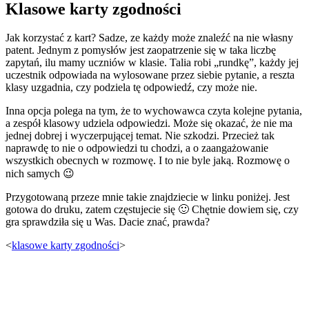
Klasowe karty zgodności
Jak korzystać z kart? Sadze, ze każdy może znaleźć na nie własny
patent. Jednym z pomysłów jest zaopatrzenie się w taka liczbę
zapytań, ilu mamy uczniów w klasie. Talia robi „rundkę”, każdy jej
uczestnik odpowiada na wylosowane przez siebie pytanie, a reszta
klasy uzgadnia, czy podziela tę odpowiedź, czy może nie.
Inna opcja polega na tym, że to wychowawca czyta kolejne pytania,
a zespół klasowy udziela odpowiedzi. Może się okazać, że nie ma
jednej dobrej i wyczerpującej temat. Nie szkodzi. Przecież tak
naprawdę to nie o odpowiedzi tu chodzi, a o zaangażowanie
wszystkich obecnych w rozmowę. I to nie byle jaką. Rozmowę o
nich samych 😉
Przygotowaną przeze mnie takie znajdziecie w linku poniżej. Jest
gotowa do druku, zatem częstujecie się 🙂 Chętnie dowiem się, czy
gra sprawdziła się u Was. Dacie znać, prawda?
<
klasowe karty zgodności
>