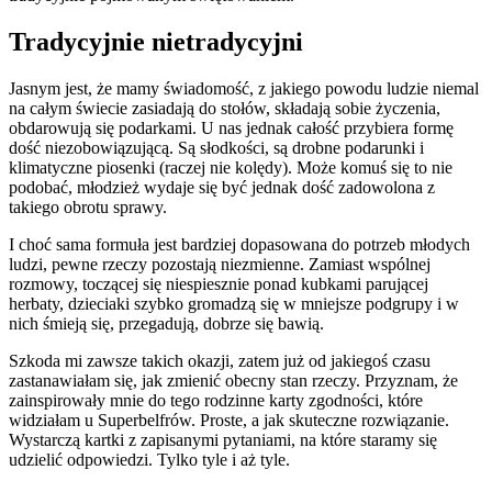
Tradycyjnie nietradycyjni
Jasnym jest, że mamy świadomość, z jakiego powodu ludzie niemal
na całym świecie zasiadają do stołów, składają sobie życzenia,
obdarowują się podarkami. U nas jednak całość przybiera formę
dość niezobowiązującą. Są słodkości, są drobne podarunki i
klimatyczne piosenki (raczej nie kolędy). Może komuś się to nie
podobać, młodzież wydaje się być jednak dość zadowolona z
takiego obrotu sprawy.
I choć sama formuła jest bardziej dopasowana do potrzeb młodych
ludzi, pewne rzeczy pozostają niezmienne. Zamiast wspólnej
rozmowy, toczącej się niespiesznie ponad kubkami parującej
herbaty, dzieciaki szybko gromadzą się w mniejsze podgrupy i w
nich śmieją się, przegadują, dobrze się bawią.
Szkoda mi zawsze takich okazji, zatem już od jakiegoś czasu
zastanawiałam się, jak zmienić obecny stan rzeczy. Przyznam, że
zainspirowały mnie do tego rodzinne karty zgodności, które
widziałam u Superbelfrów. Proste, a jak skuteczne rozwiązanie.
Wystarczą kartki z zapisanymi pytaniami, na które staramy się
udzielić odpowiedzi. Tylko tyle i aż tyle.