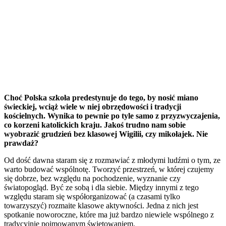
Choć Polska szkoła predestynuje do tego, by nosić miano
świeckiej, wciąż wiele w niej obrzędowości i tradycji
kościelnych. Wynika to pewnie po tyle samo z przyzwyczajenia,
co korzeni katolickich kraju. Jakoś trudno nam sobie
wyobrazić grudzień bez klasowej Wigilii, czy mikołajek. Nie
prawdaż?
Od dość dawna staram się z rozmawiać z młodymi ludźmi o tym, ze
warto budować wspólnotę. Tworzyć przestrzeń, w której czujemy
się dobrze, bez względu na pochodzenie, wyznanie czy
światopogląd. Być ze sobą i dla siebie. Między innymi z tego
względu staram się współorganizować (a czasami tylko
towarzyszyć) rozmaite klasowe aktywności. Jedna z nich jest
spotkanie noworoczne, które ma już bardzo niewiele wspólnego z
tradycyjnie pojmowanym świętowaniem.