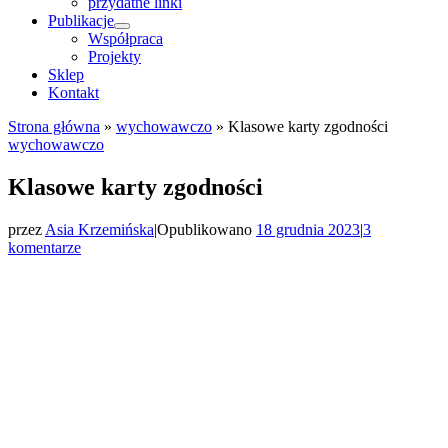
przydatne linki
Publikacje
Współpraca
Projekty
Sklep
Kontakt
Strona główna
»
wychowawczo
»
Klasowe karty zgodności
wychowawczo
Klasowe karty zgodności
przez
Asia Krzemińska
|
Opublikowano
18 grudnia 2023
|
3
komentarze