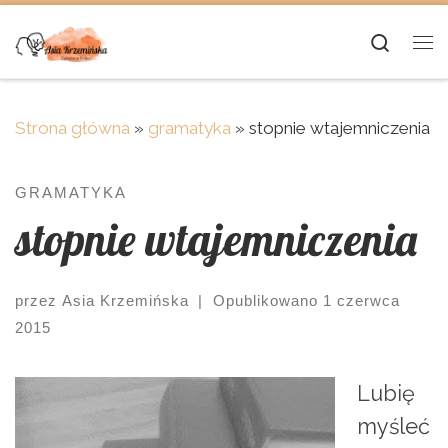
Skip to content
Searc
Me
Strona główna
»
gramatyka
»
stopnie wtajemniczenia
GRAMATYKA
stopnie wtajemniczenia
przez
Asia Krzemińska
|
Opublikowano
1 czerwca
2015
Lubię
myśleć