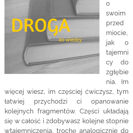
o
swoim
przed
miocie,
jak o
tajemni
cy do
zgłębie
nia. Im
więcej wiesz, im częściej ćwiczysz, tym
łatwiej przychodzi ci opanowanie
kolejnych fragmentów. Części układają
się w całość i zdobywasz kolejne stopnie
wtajemniczenia, trochę analogicznie do