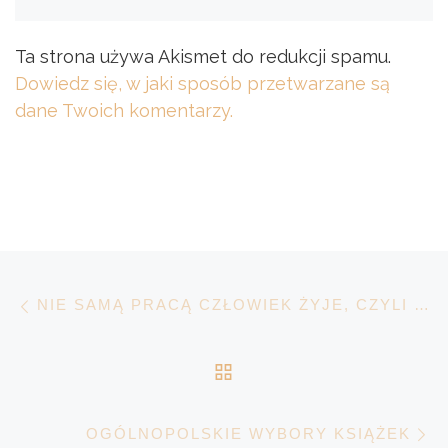
Ta strona używa Akismet do redukcji spamu.
Dowiedz się, w jaki sposób przetwarzane są
dane Twoich komentarzy.
Nawigacja wpisu
Poprzedni wpis
NIE SAMĄ PRACĄ CZŁOWIEK ŻYJE, CZYLI HISTORIA PEWNEJ SUKIENKI ;)
POWRÓT DO LISTY 
N
OGÓLNOPOLSKIE WYBORY KSIĄŻEK