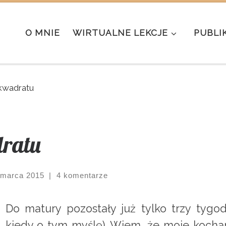
O MNIE
WIRTUALNE LEKCJE
PUBLI
kwadratu
ratu
 marca 2015
|
4 komentarze
Do matury pozostały już tylko trzy tygo
kiedy o tym myślę). Wiem, że moje kochan