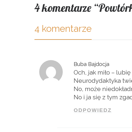
4 komentarze “Powtór
4 komentarze
Buba Bajdocja
Och, jak miło – lubię
Neurodydaktyka twie
No, może niedokładn
No i ja się z tym zg
ODPOWIEDZ