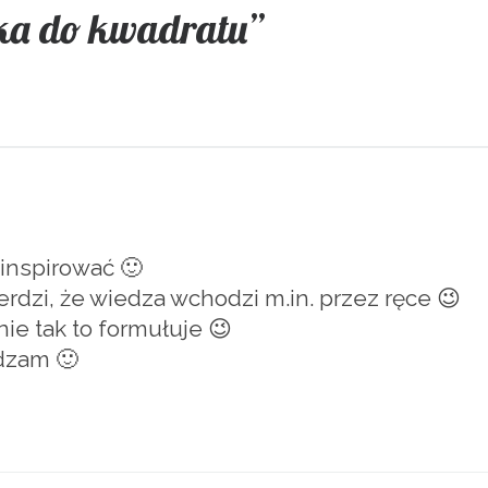
ka do kwadratu”
 inspirować 🙂
rdzi, że wiedza wchodzi m.in. przez ręce 😉
ie tak to formułuje 😉
adzam 🙂