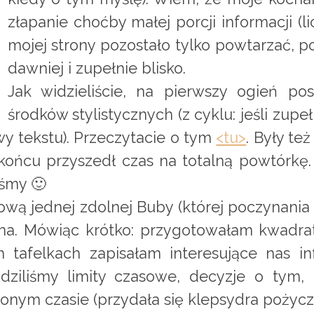
złapanie choćby małej porcji informacji (li
mojej strony pozostało tylko powtarzać, p
dawniej i zupełnie blisko.
Jak widzieliście, na pierwszy ogień posz
środków stylistycznych (z cyklu: jeśli zupe
y tekstu). Przeczytacie o tym
<tu>
. Były te
końcu przyszedł czas na totalną powtórkę. 
iśmy 🙂
wą jednej zdolnej Buby (której poczynania
a. Mówiąc krótko: przygotowałam kwadraty,
ch tafelkach zapisałam interesujące nas 
ziliśmy limity czasowe, decyzje o tym, c
onym czasie (przydała się klepsydra pożyczo