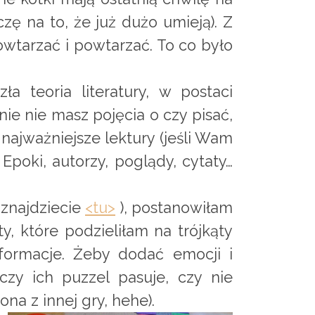
czę na to, że już dużo umieją). Z
owtarzać i powtarzać. To co było
ła teoria literatury, w postaci
łnie nie masz pojęcia o czy pisać,
ż najważniejsze lektury (jeśli Wam
Epoki, autorzy, poglądy, cytaty…
 znajdziecie
<tu>
), postanowiłam
 które podzieliłam na trójkąty
informacje. Żeby dodać emocji i
zy ich puzzel pasuje, czy nie
na z innej gry, hehe).