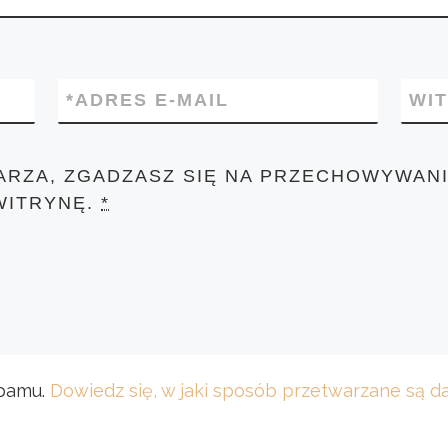
*
ADRES E-MAIL
WI
ARZA, ZGADZASZ SIĘ NA PRZECHOWYWANI
WITRYNĘ.
*
spamu.
Dowiedz się, w jaki sposób przetwarzane są 