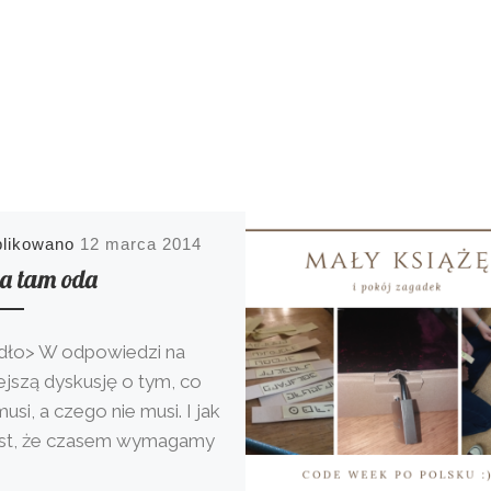
blikowano
12 marca 2014
a tam oda
dło> W odpowiedzi na
iejszą dyskusję o tym, co
usi, a czego nie musi. I jak
est, że czasem wymagamy