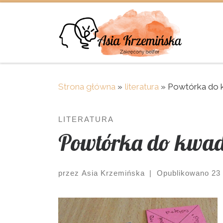
Skip to content
Strona główna
»
literatura
»
Powtórka do 
LITERATURA
Powtórka do kwad
przez
Asia Krzemińska
|
Opublikowano
23