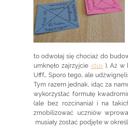
to odwołaj się chociaż do budow
umknęło zajrzyjcie
<tu>
). Aż w 
Ufff… Sporo tego, ale udźwignęl
Tym razem jednak, idąc za namo
wykorzystać formułę kwadromin
(ale bez rozcinania) i na taki
zmobilizować uczniów wprowad
musiały zostać podjęte w określ