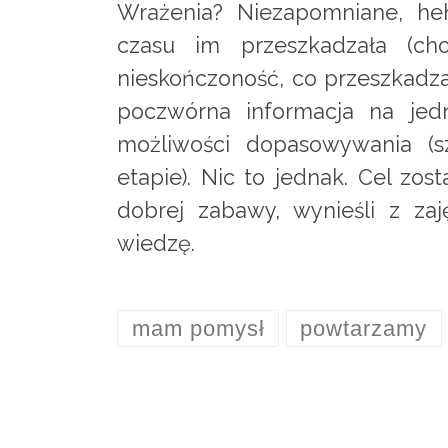
Wrażenia? Niezapomniane, hehe
czasu im przeszkadzała (cho
nieskończoność, co przeszkadzał
poczwórna informacja na je
możliwości dopasowywania (s
etapie). Nic to jednak. Cel zos
dobrej zabawy, wynieśli z za
wiedzę.
mam pomysł
powtarzamy