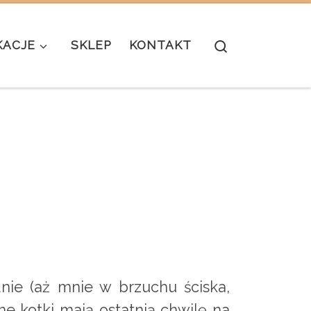
Search
KACJE
SKLEP
KONTAKT
dnie (aż mnie w brzuchu ściska,
e kotki mają ostatnią chwilę na