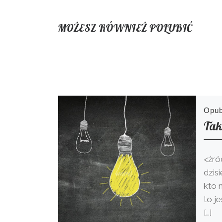
MOŻESZ RÓWNIEŻ POLUBIĆ
Opu
Tak
<źró
dzis
kto m
to j
[…]