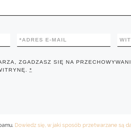
*
ADRES E-MAIL
WI
ARZA, ZGADZASZ SIĘ NA PRZECHOWYWANI
WITRYNĘ.
*
spamu.
Dowiedz się, w jaki sposób przetwarzane są 