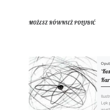
MOŻESZ RÓWNIEŻ POLUBIĆ
Opu
‘Ko
Kar
Ilus
Lęk 
wyst