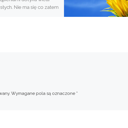
słych. Nie ma się co zatem
ć Karolkowi, że i on nie lubi
ępować […]
wany.
Wymagane pola są oznaczone
*