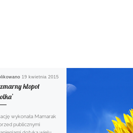
blikowano
19 kwietnia 2015
szmarny kłopot
olka’
trację wykonała Mamarak
przed publicznymi
ąpieniami dotyka wielu