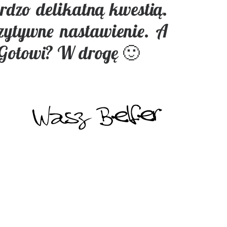
ardzo delikatną kwestią.
ozytywne nastawienie. A
 Gotowi? W drogę 🙂