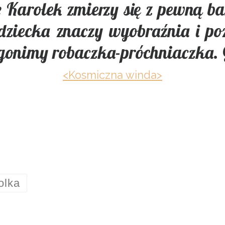
e Karolek zmierzy się z pewną b
a dziecka znaczy wyobraźnia i p
ygonimy robaczka-próchniaczka.
<Kosmiczna winda>
olka