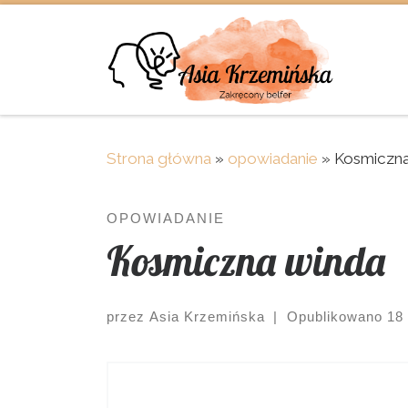
Skip to content
Strona główna
»
opowiadanie
»
Kosmiczna
OPOWIADANIE
Kosmiczna winda
przez
Asia Krzemińska
|
Opublikowano
18