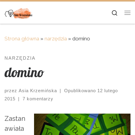
Skip to content
Searc
Me
Strona główna
»
narzędzia
»
domino
NARZĘDZIA
domino
przez
Asia Krzemińska
|
Opublikowano
12 lutego
2015
|
7 komentarzy
Zastan
awiała