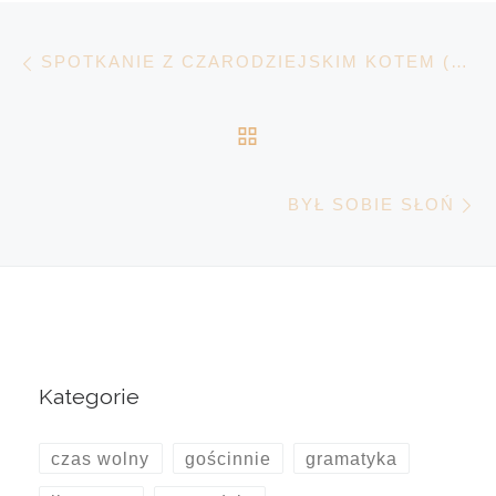
Nawigacja wpisu
Poprzedni wpis
SPOTKANIE Z CZARODZIEJSKIM KOTEM (CZĘŚĆ DRUGA ZIMOWEJ PRZYGODY, KTÓRA POWINNA BYĆ PIERWSZĄ)
POWRÓT DO LISTY 
N
BYŁ SOBIE SŁOŃ
Kategorie
czas wolny
gościnnie
gramatyka