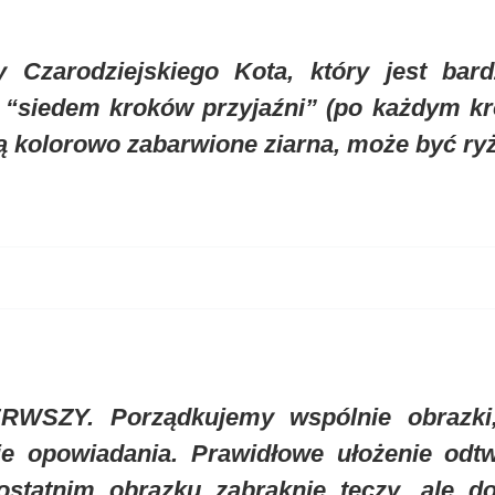
y Czarodziejskiego Kota, który jest bar
“siedem kroków przyjaźni” (po każdym kro
ą kolorowo zabarwione ziarna, może być ryż,
WSZY. Porządkujemy wspólnie obrazki,
ie opowiadania. Prawidłowe ułożenie odt
ostatnim obrazku zabraknie tęczy, ale do