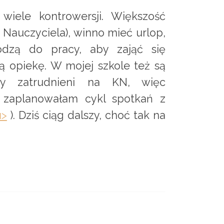
iele kontrowersji. Większość
ę Nauczyciela), winno mieć urlop,
odzą do pracy, aby zająć się
ną opiekę. W mojej szkole też są
my zatrudnieni na KN, więc
 zaplanowałam cykl spotkań z
u>
). Dziś ciąg dalszy, choć tak na