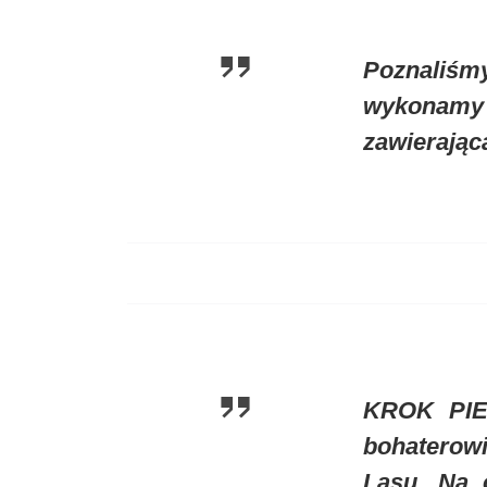
Poznaliśm
wykonamy 
zawierając
KROK PIER
bohaterow
Lasu. Na 