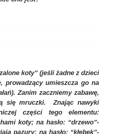
lone koty” (jeśli żadne z dzieci
e, prowadzący umieszcza go na
iałań). Zanim zaczniemy zabawę,
ą się mruczki. Znając nawyki
niczej części tego elementu:
chami koty; na hasło: “drzewo”-
ają pazury; na hasło: “kłębek”-