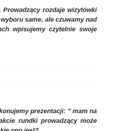
j. Prowadzący rozdaje wizytówki
ją wyboru same, ale czuwamy nad
ach wpisujemy czytelnie swoje
okonujemy prezentacji: ” mam na
akcie rundki prowadzący może
kie ono jest?