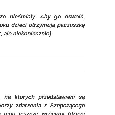
dzo nieśmiały. Aby go oswoić,
ku dzieci otrzymują paczuszkę
 ale niekoniecznie).
 na których przedstawieni są
worzy zdarzenia z Szepczącego
 tego jeszcze wrócimy (dzieci