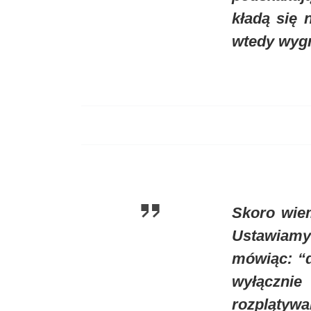
kładą się
wtedy wygr
Skoro wiem
Ustawiamy 
mówiąc: “
wyłącznie
rozplątywa