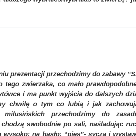
iu prezentacji przechodzimy do zabawy “Sza
ło tego zwierzaka, co mało prawdopodobn
ytówce i ma punkt wyjścia do dalszych dz
y chwilę o tym co lubią i jak zachowuj
h milusińskich przechodzimy do zasad
 chodzą swobodnie po sali, naśladując ru
 wysoko; na hasło: “pies”- syczą i wystawi