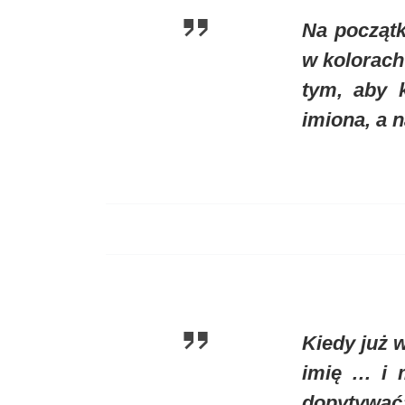
Na początk
w kolorach
tym, aby 
imiona, a 
Kiedy już 
imię … i 
dopytywać: