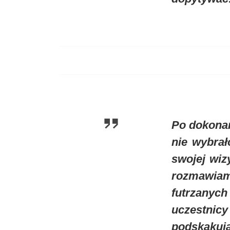
Po dokonan
nie wybra
swojej wiz
rozmawiam
futrzanyc
uczestnicy
podskakują