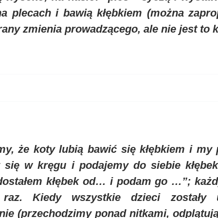
 na plecach i bawią kłębkiem (można zapr
any zmienia prowadzącego, ale nie jest to k
y, że koty lubią bawić się kłębkiem i my
się w kręgu i podajemy do siebie kłębek
dostałem kłębek od… i podam go …”; każdy
 raz. Kiedy wszystkie dzieci zostały
nie (przechodzimy ponad nitkami, odplątują