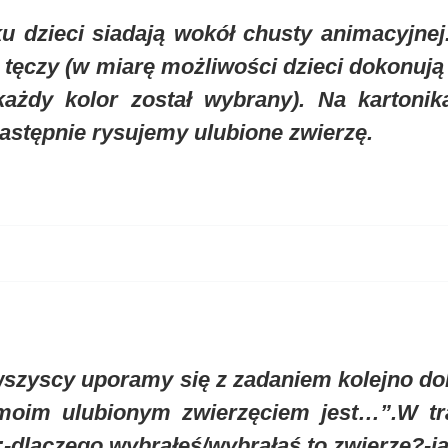
u dzieci siadają wokół chusty animacyjne
 tęczy (w miarę możliwości dzieci dokonu
każdy kolor został wybrany). Na kartonik
następnie rysujemy ulubione zwierzę.
wszyscy uporamy się z zadaniem kolejno d
moim ulubionym zwierzęciem jest…”.W tr
-dlaczego wybrałeś/wybrałaś to zwierzę?-ja