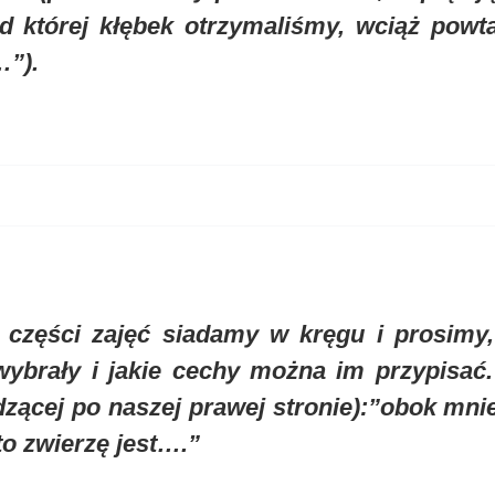
d której kłębek otrzymaliśmy, wciąż pow
”).
 części zajęć siadamy w kręgu i prosimy,
wybrały i jakie cechy można im przypisać
dzącej po naszej prawej stronie):”obok mni
to zwierzę jest….”