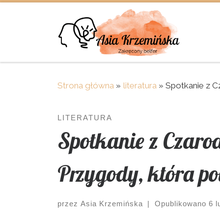
Skip to content
Strona główna
»
literatura
»
Spotkanie z C
LITERATURA
Spotkanie z Czaro
Przygody, która p
przez
Asia Krzemińska
|
Opublikowano
6 l