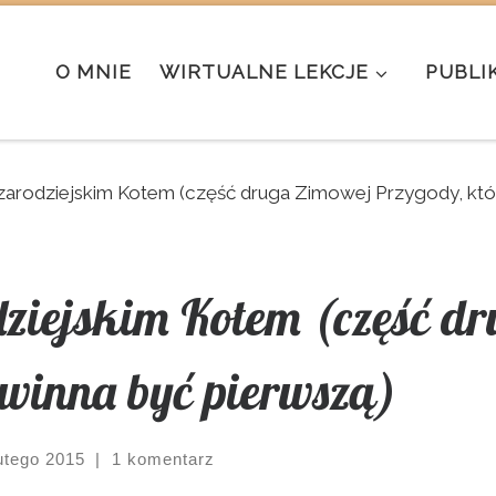
O MNIE
WIRTUALNE LEKCJE
PUBLI
zarodziejskim Kotem (część druga Zimowej Przygody, któ
dziejskim Kotem (część d
owinna być pierwszą)
utego 2015
|
1 komentarz