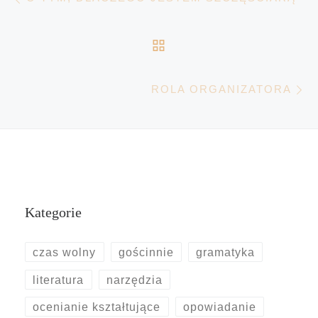
POWRÓT DO LISTY 
Na
ROLA ORGANIZATORA
Kategorie
czas wolny
gościnnie
gramatyka
literatura
narzędzia
ocenianie kształtujące
opowiadanie