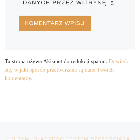
DANYCH PRZEZ WITRYNĘ.
*
Ta strona używa Akismet do redukcji spamu.
Dowiedz
się, w jaki sposób przetwarzane są dane Twoich
komentarzy.
Nawigacja wpisu
Poprzedni wpis
O TYM, DLACZEGO JESTEM SZCZĘŚCIARĄ