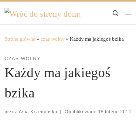
Skip to content
Search
Me
Strona główna
»
czas wolny
»
Każdy ma jakiegoś bzika
CZAS WOLNY
Każdy ma jakiegoś
bzika
przez
Asia Krzemińska
|
Opublikowano
18 lutego 2014