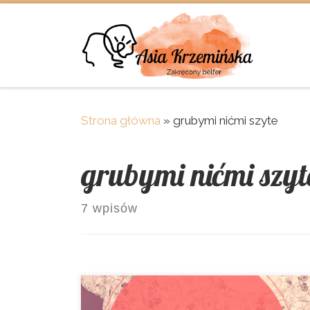
Skip to content
Strona główna
»
grubymi nićmi szyte
grubymi nićmi szyt
7 wpisów
Rowerowa dzianina. Kiedy ją