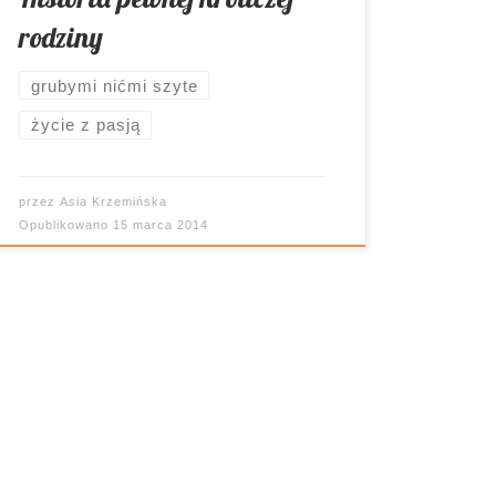
zaakceptował i rozpoczęliśmy działanie.
rodziny
Nie będę nikogo zanudzać dokładnym
[…]
grubymi nićmi szyte
życie z pasją
przez
Asia Krzemińska
Opublikowano
15 marca 2014