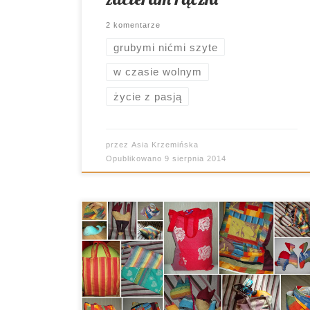
2 komentarze
grubymi nićmi szyte
w czasie wolnym
życie z pasją
przez
Asia Krzemińska
Opublikowano
9 sierpnia 2014
Myślę,że jest jeszcze na tym świecie
kilka osób (nie licząc mnie oczywiście),
które pamiętają ze starych czasów taką
właśnie piosenkę.”Każdy ma jakiegoś
bzika, każdy jakieś hobby ma…” I tak się