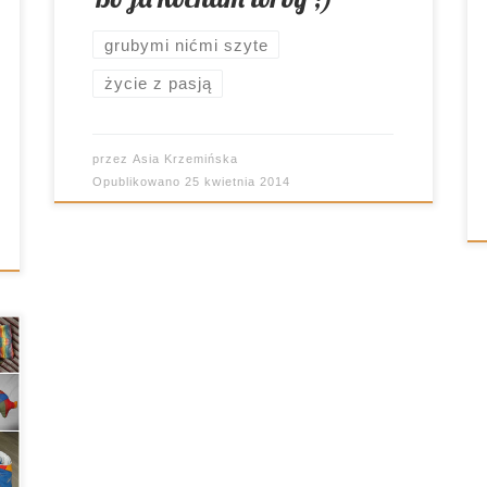
dołączyła do niej Królisia Modnisia). […]
grubymi nićmi szyte
życie z pasją
przez
Asia Krzemińska
Opublikowano
25 kwietnia 2014