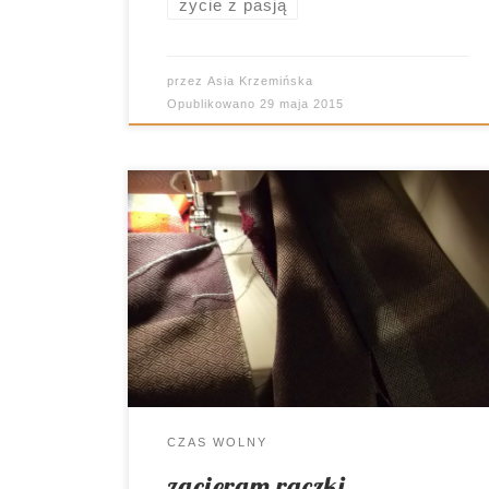
życie z pasją
przez
Asia Krzemińska
Opublikowano
29 maja 2015
O tym, że warto mieć pasję wiadomo nie
od dziś. O tym, co jest moją pasją,
również nie muszę chyba nikomu
przypominać. Pisałam o tym już nie raz.
Jak się okazuje, jest to temat rzeka i
chyba nigdy się nie wyczerpie, hehe.
Oczywiście mowa o szyciu. Dziś jednak
z nieco […]
CZAS WOLNY
zacieram rączki