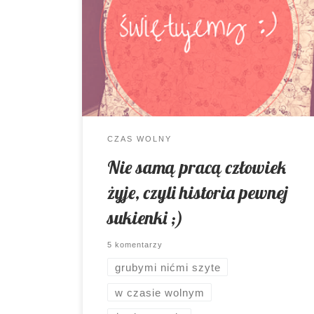
zobaczyłam pierwszy raz , od razu
wiedziałam, że muszę coś z niej uszyć.
Tylko co? Myślenie nie zajęło mi wiele
czasu. Choć niezbyt często można mnie
było do tej pory zobaczyć w sukience, to
własnie na tę część garderoby padł
wybór. A od pomysłu do realizacji […]
CZAS WOLNY
Nie samą pracą człowiek
żyje, czyli historia pewnej
sukienki ;)
5 komentarzy
grubymi nićmi szyte
w czasie wolnym