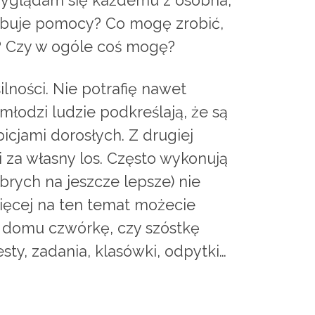
rzyglądam się każdemu z osobna,
zebuje pomocy? Co mogę zrobić,
? Czy w ogóle coś mogę?
ności. Nie potrafię nawet
młodzi ludzie podkreślają, że są
jami dorosłych. Z drugiej
 za własny los. Często wykonują
brych na jeszcze lepsze) nie
więcej na ten temat możecie
o domu czwórkę, czy szóstkę
esty, zadania, klasówki, odpytki…