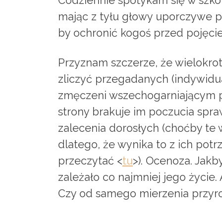
Codziennie spotykam się w szko
mając z tyłu głowy uporczywe py
by ochronić kogoś przed pojęc
Przyznam szczerze, że wielokrot
zliczyć przegadanych (indywidual
zmęczeni wszechogarniającym p
strony brakuje im poczucia spra
zalecenia dorosłych (choćby te 
dlatego, że wynika to z ich pot
przeczytać <
tu
>). Ocenoza. Jak
zależało co najmniej jego życie. 
Czy od samego mierzenia przyro