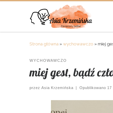
Skip to content
Strona główna
»
wychowawczo
»
miej ge
WYCHOWAWCZO
miej gest, bądź cz
przez
Asia Krzemińska
|
Opublikowano
17