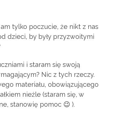
m tylko poczucie, że nikt z nas
od dzieci, by były przyzwoitymi
?
czniami i staram się swoją
ymagającym? Nic z tych rzeczy.
wego materiału, obowiązującego
łkiem nieźle (staram się, w
ne, stanowię pomoc 😉 ).