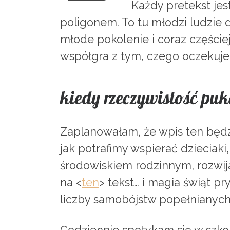
Każdy pretekst jes
poligonem. To tu młodzi ludzie d
młode pokolenie i coraz częście
współgra z tym, czego oczekuje 
kiedy rzeczywistość pu
Zaplanowałam, że wpis ten będ
jak potrafimy wspierać dzieciaki
środowiskiem rodzinnym, rozwija
na <
ten
> tekst… i magia świąt 
liczby samobójstw popełnianych 