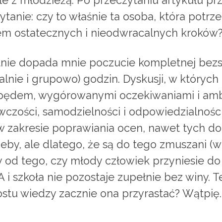
le z młodzieżą. Po przeczytaniu artykułu p
tanie: czy to właśnie ta osoba, która potr
iem ostatecznych i nieodwracalnych kroków
nie dopada mnie poczucie kompletnej bezsil
nie i grupowo) godzin. Dyskusji, w których 
ędem, wygórowanymi oczekiwaniami i ambic
wczości, samodzielności i odpowiedzialności
w zakresie poprawiania ocen, nawet tych do
rzeby, ale dlatego, że są do tego zmuszani (
by od tego, czy młody człowiek przyniesie d
A i szkoła nie pozostaje zupełnie bez winy. T
stu wiedzy zacznie ona przyrastać? Wątpię.