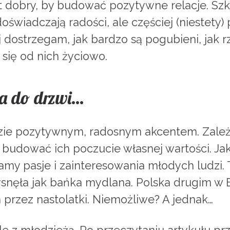
t dobry, by budować pozytywne relacje. Szk
oświadczają radości, ale częściej (niestety)
j dostrzegam, jak bardzo są pogubieni, jak 
się od nich życiowo.
ka do drzwi…
zie pozytywnym, radosnym akcentem. Zależ
, budować ich poczucie własnej wartości. Ja
my pasje i zainteresowania młodych ludzi. T
prysnęła jak bańka mydlana. Polska drugim 
przez nastolatki. Niemożliwe? A jednak…