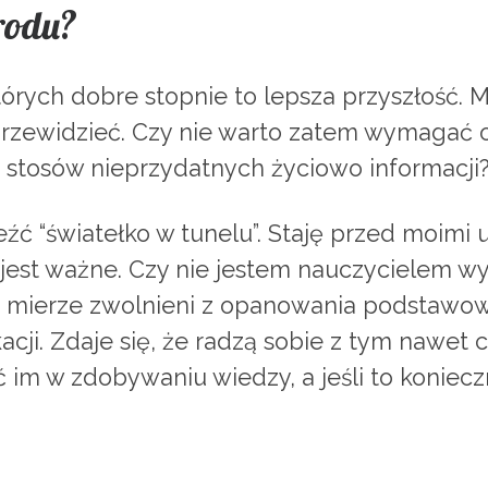
arodu?
ych dobre stopnie to lepsza przyszłość. Ma
i przewidzieć. Czy nie warto zatem wymagać 
 stosów nieprzydatnych życiowo informacji
źć “światełko w tunelu”. Staję przed moimi u
jest ważne. Czy nie jestem nauczycielem w
ej mierze zwolnieni z opanowania podstawo
ji. Zdaje się, że radzą sobie z tym nawet ca
ć im w zdobywaniu wiedzy, a jeśli to koniecz