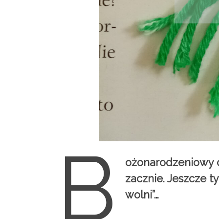
B
ożonarodzeniowy c
zacznie. Jeszcze t
wolni”…