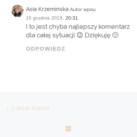
Asia Krzemińska
Autor wpisu
15 grudnia 2019,
20:31
I to jest chyba najlepszy komentarz
dla całej sytuacji 😉 Dziękuję 🙂
ODPOWIEDZ
Nawigacja wpisu
Poprzedni wpis
Z-MEM-OWANI
POWRÓT DO LISTY 