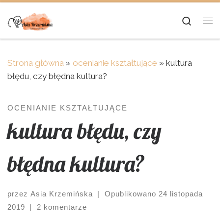
Skip to content
Searc
Me
Strona główna
»
ocenianie kształtujące
»
kultura
błędu, czy błędna kultura?
OCENIANIE KSZTAŁTUJĄCE
kultura błędu, czy
błędna kultura?
przez
Asia Krzemińska
|
Opublikowano
24 listopada
2019
|
2 komentarze